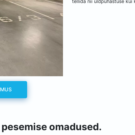
tellida nii üldpuhastuse ku
IMUS
de pesemise omadused.