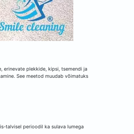
 erinevate plekkide, kipsi, tsemendi ja
ustamine. See meetod muudab võimatuks
s-talvisel perioodil ka sulava lumega