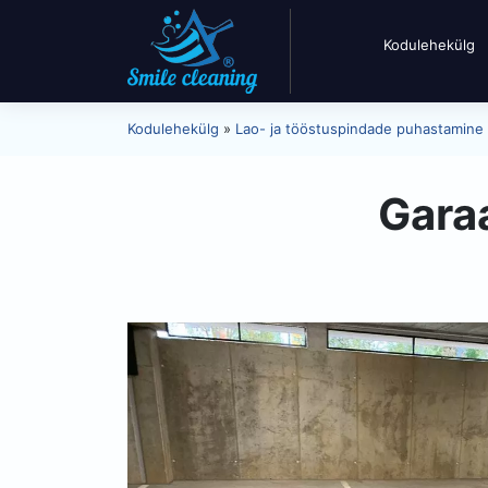
Kodulehekülg
Kodulehekülg
»
Lao- ja tööstuspindade puhastamine
Garaa