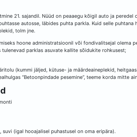
ine 21. sajandil. Nüüd on peaaegu kõigil auto ja peredel o
a puhtasse autosse, läbides puhta parkla. Kuid selle puhtana 
lekid, tolm jne.
miseks hoone administratsioonil või fondivalitsejal olema 
tulenevad parklas asuvate kallite sõidukite rohkusest;
ritolu (kummi jäljed, kütuse- ja määrdeaineplekid, heitgaas
sealhulgas “Betoonpindade pesemine”, teeme korda mitte ainu
id
emonti
 suvi (igal hooajalisel puhastusel on oma eripära).