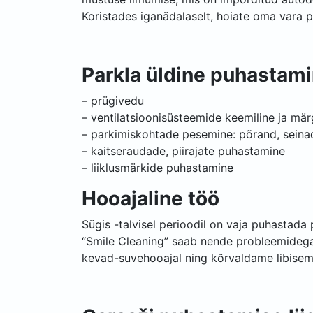
Koristades iganädalaselt, hoiate oma vara p
Parkla üldine puhastami
– prügivedu
– ventilatsioonisüsteemide keemiline ja mär
– parkimiskohtade pesemine: põrand, seina
– kaitseraudade, piirajate puhastamine
– liiklusmärkide puhastamine
Hooajaline töö
Sügis -talvisel perioodil on vaja puhastada 
“Smile Cleaning” saab nende probleemidega 
kevad-suvehooajal ning kõrvaldame libisemi