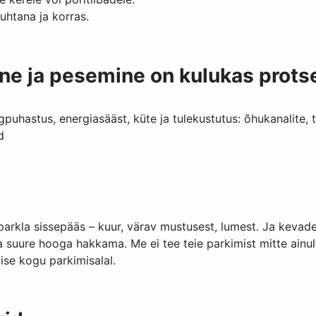
uhtana ja korras.
ne ja pesemine on kulukas protse
gpuhastus, energiasääst, küte ja tulekustutus: õhukanalite,
d
parkla sissepääs – kuur, värav mustusest, lumest. Ja kevadel
suure hooga hakkama. Me ei tee teie parkimist mitte ainul
se kogu parkimisalal.