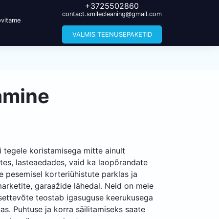
+3725502860
contact.smilecleaning@gmail.com
vitame
VALMIS TEENUSEPAKETID
tamine
i tegele koristamisega mitte ainult
ites, lasteaedades, vaid ka laopõrandate
 pesemisel korteriühistute parklas ja
arketite, garaažide lähedal. Neid on meie
usettevõte teostab igasuguse keerukusega
as. Puhtuse ja korra säilitamiseks saate