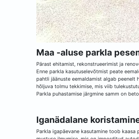
Maa -aluse parkla pese
Pärast ehitamist, rekonstrueerimist ja renov
Enne parkla kasutuselevõtmist peate eemalda
pahtli jäänuste eemaldamist algab peenel
hõljuva tolmu tekkimise, mis viib tulekustu
Parkla puhastamise järgmine samm on bet
Iganädalane koristamin
Parkla igapäevane kasutamine toob kaasa pi
mustuse ilmumise, mis on imporditud autode 