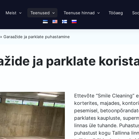
Meist
Teenused
Teenuse hinnad
Tööaeg
Soo
»
Garaažide ja parklate puhastamine
žide ja parklate koris
Ettevõte “Smile Cleaning” e
korterites, majades, kontor
pesemisel, betoonpõrandate
parklates kaupluste, superm
linnas üle tuhande. Puhast
puhastust kogu Tallinna linn