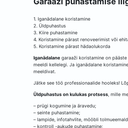
Garaaži puhastamise lii
1. Iganädalane koristamine
2. Üldpuhastus
3. Kiire puhastamine
4. Koristamine pärast renoveerimist või ehi
5. Koristamine pärast hädaolukorda
Iganädalane
garaaži koristamine on pääste 
meeldi kellelegi. Ja iganädalane koristamin
meeldivat.
Jätke see töö professionaalide hooleks! Lõ
Üldpuhastus on kulukas protsess
, mille m
– prügi kogumine ja äravedu;
– seinte puhastamine;
– lampide, infotahvlite, mööbli tolmueemald
– kontroll -aukude puhastamine;