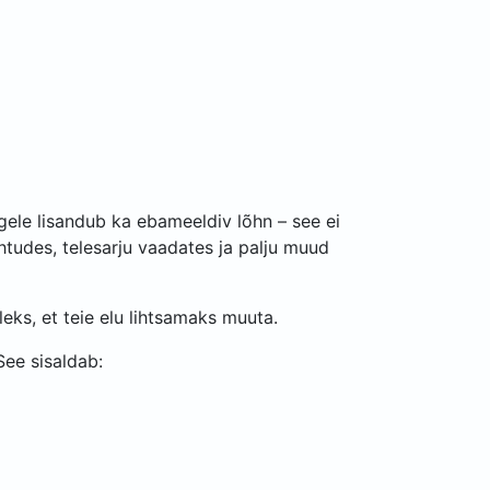
gele lisandub ka ebameeldiv lõhn – see ei
htudes, telesarju vaadates ja palju muud
ks, et teie elu lihtsamaks muuta.
 See sisaldab: