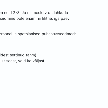
n neid 2-3. Ja nii meeldiv on lahkuda
hoidmine pole enam nii lihtne: iga päev
personal ja spetsiaalsed puhastusseadmed:
idest settinud tahm).
lt seest, vaid ka väljast.