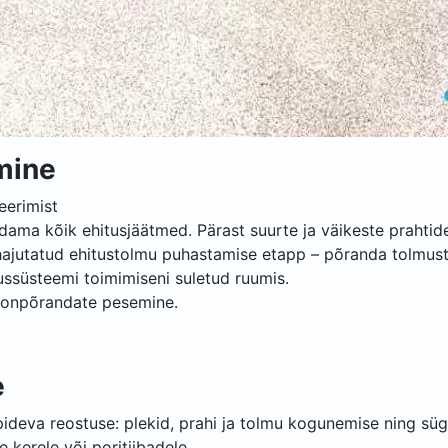
mine
eerimist
ma kõik ehitusjäätmed. Pärast suurte ja väikeste prahtide,
t hajutatud ehitustolmu puhastamise etapp – põranda tolm
tussüsteemi toimimiseni suletud ruumis.
oonpõrandate pesemine.
e
deva reostuse: plekid, prahi ja tolmu kogunemise ning sügi
kerele või poritiibadele.