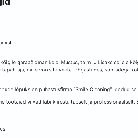
gid
tamist
kõigile garaažiomanikele. Mustus, tolm … Lisaks sellele kõi
e tapab aja, mille võiksite veeta lõõgastudes, sõpradega ko
ppude lõpuks on puhastusfirma “Smile Cleaning” loodud selle
eie töötajad viivad läbi kiiresti, täpselt ja professionaalselt.
us;