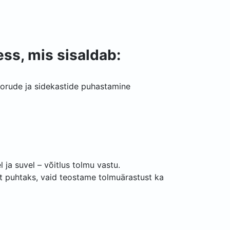
ss, mis sisaldab:
 torude ja sidekastide puhastamine
 ja suvel – võitlus tolmu vastu.
t puhtaks, vaid teostame tolmuärastust ka