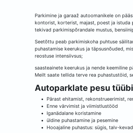
Parkimine ja garaaž autoomanikele on päästm
kontorist, korterist, majast, poest ja istud
tekivad parkimispõrandale mustus, bensiinip
Seetõttu peab parkimiskoha puhtuse säilita
puhastamise keerukus ja täpsusnõuded, mis 
reostuse intensiivsus;
saasteainete keerukus ja nende keemiline pä
Meilt saate tellida terve rea puhastustöid, 
Autoparklate pesu tüüb
Pärast ehitamist, rekonstrueerimist, r
Enne värvimist ja viimistlustööd
Iganädalane koristamine
üldine puhastamine ja pesemine
Hooajaline puhastus: sügis, talv-kevad,