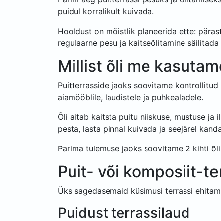
puidul korralikult kuivada.
Hooldust on mõistlik planeerida ette: pärast
regulaarne pesu ja kaitseõlitamine säilitad
Millist õli me kasuta
Puitterrasside jaoks soovitame kontrollitu
aiamööblile, laudistele ja puhkealadele.
Õli aitab kaitsta puitu niiskuse, mustuse ja
pesta, lasta pinnal kuivada ja seejärel kanda
Parima tulemuse jaoks soovitame 2 kihti õli.
Puit- või komposiit-
Üks sagedasemaid küsimusi terrassi ehitamis
Puidust terrassilaud