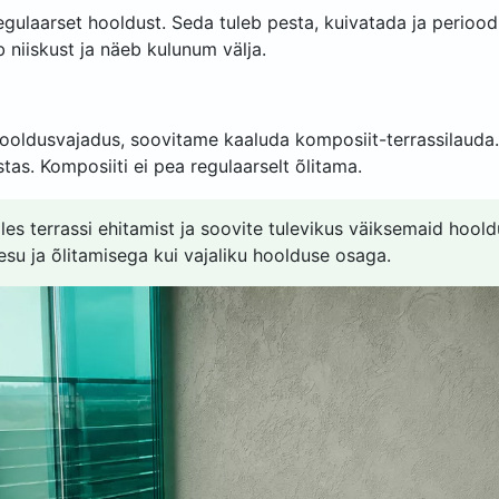
regulaarset hooldust. Seda tuleb pesta, kuivatada ja perioodi
 niiskust ja näeb kulunum välja.
ooldusvajadus, soovitame kaaluda komposiit-terrassilauda
tas. Komposiiti ei pea regulaarselt õlitama.
lles terrassi ehitamist ja soovite tulevikus väiksemaid hoold
esu ja õlitamisega kui vajaliku hoolduse osaga.