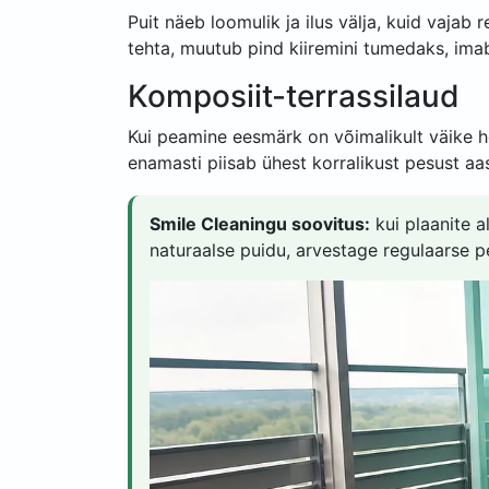
Puit näeb loomulik ja ilus välja, kuid vajab 
tehta, muutub pind kiiremini tumedaks, imab
Komposiit-terrassilaud
Kui peamine eesmärk on võimalikult väike h
enamasti piisab ühest korralikust pesust aas
Smile Cleaningu soovitus:
kui plaanite a
naturaalse puidu, arvestage regulaarse p