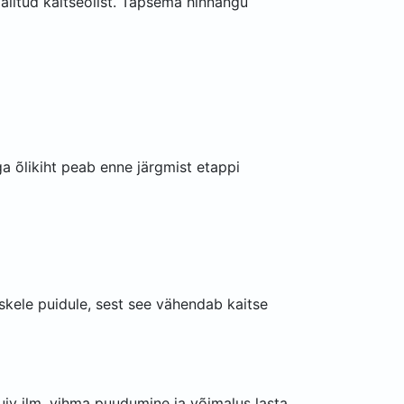
valitud kaitseõlist. Täpsema hinnangu
a õlikiht peab enne järgmist etappi
skele puidule, sest see vähendab kaitse
kuiv ilm, vihma puudumine ja võimalus lasta