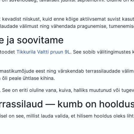
 kevadist niiskust, kuid enne kõige aktiivsemat suvist kasut
a laudade välimust ning vähendada pragunemise, tumenemise j
me ja soovitame
d toodet
Tikkurila Valtti pruun 9L
. See sobib välitingimustes 
 ilmastikumõjude eest ning värskendab terrassilaudade välimu
 õli peale ühtlase kihina.
 See on eriti oluline vana, kuiva, halliks muutunud või tuge
terrassilaud — kumb on hoold
el on see, millist lauda valida, et hilisem hooldus oleks l