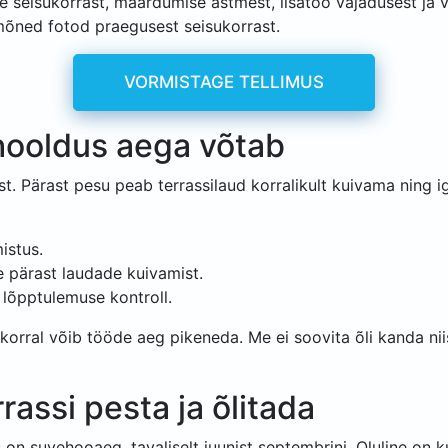
ade seisukorrast, määrdumise astmest, lisatöö vajadusest ja 
 mõned fotod praegusest seisukorrast.
VORMISTAGE TELLIMUS
 hooldus aega võtab
. Pärast pesu peab terrassilaud korralikult kuivama ning ig
istus.
 pärast laudade kuivamist.
 lõpptulemuse kontroll.
korral võib tööde aeg pikeneda. Me ei soovita õli kanda nii
rassi pesta ja õlitada
 on suvehooaeg, tavaliselt juunist septembrini. Oluline on 