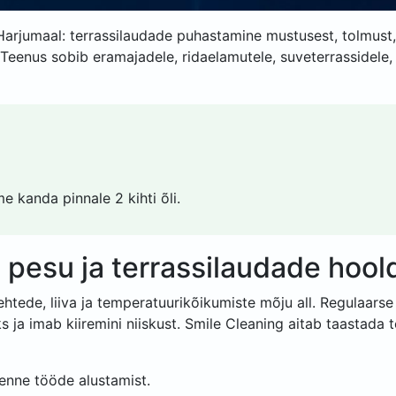
Harjumaal: terrassilaudade puhastamine mustusest, tolmust, p
. Teenus sobib eramajadele, ridaelamutele, suveterrassidele
e kanda pinnale 2 kihti õli.
i pesu ja terrassilaudade hool
lehtede, liiva ja temperatuurikõikumiste mõju all. Regulaars
a imab kiiremini niiskust. Smile Cleaning aitab taastada te
enne tööde alustamist.