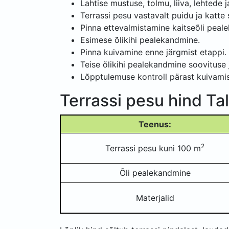
Lahtise mustuse, tolmu, liiva, lehtede
Terrassi pesu vastavalt puidu ja katte 
Pinna ettevalmistamine kaitseõli peal
Esimese õlikihi pealekandmine.
Pinna kuivamine enne järgmist etappi.
Teise õlikihi pealekandmine soovituse j
Lõpptulemuse kontroll pärast kuivamis
Terrassi pesu hind Tal
Teenus:
2
Terrassi pesu kuni 100 m
Õli pealekandmine
Materjalid