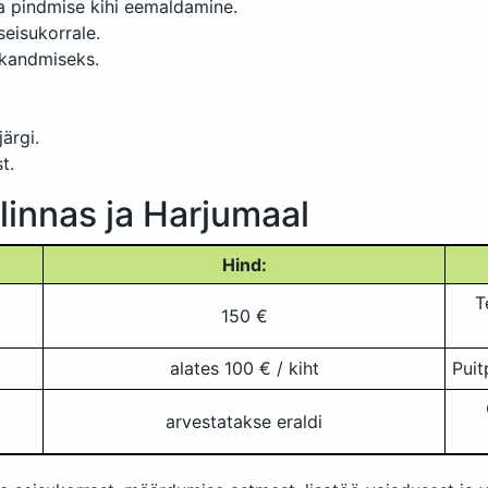
 ja pindmise kihi eemaldamine.
seisukorrale.
ekandmiseks.
ärgi.
t.
linnas ja Harjumaal
Hind:
T
150 €
alates 100 € / kiht
Puit
arvestatakse eraldi