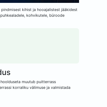
indmisest kihist ja hooajalistest jääkidest
, puhkealadele, kohvikutele, büroode
dus
e hoolduseta muutub puitterrass
rrassi korraliku välimuse ja valmistada