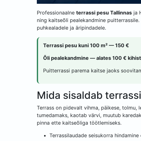
Professionaalne
terrassi pesu Tallinnas
ja 
ning kaitseõli pealekandmine puitterrassile
puhkealadele ja äripindadele.
Terrassi pesu kuni 100 m² — 150 €
Õli pealekandmine — alates 100 € kihist
Puitterrassi parema kaitse jaoks soovitam
Mida sisaldab terrass
Terrass on pidevalt vihma, päikese, tolmu, 
tumedamaks, kaotab värvi, muutub karedaks j
pinna ette kaitseõliga töötlemiseks.
Terrassilaudade seisukorra hindamine 