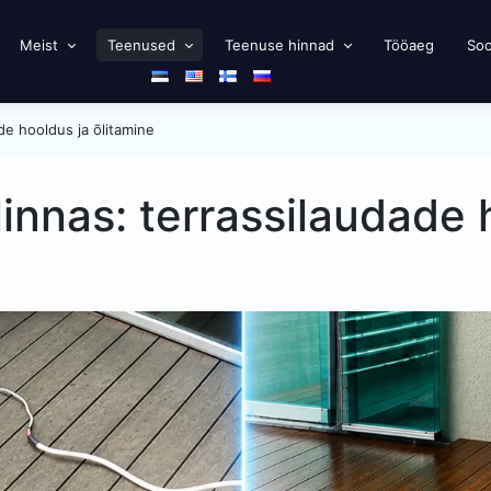
Meist
Teenused
Teenuse hinnad
Tööaeg
Soo
ade hooldus ja õlitamine
linnas: terrassilaudade 