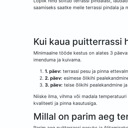
Lõplik hind sõltub terrassi pindalast, laud
saamiseks saatke meile terrassi pindala ja
Kui kaua puitterrassi
Minimaalne tööde kestus on alates 3 päevast
imenduma ja kuivama.
1. päev:
terrassi pesu ja pinna ettevalm
2. päev:
esimese õlikihi pealekandmine
3. päev:
teise õlikihi pealekandmine ja
Niiske ilma, vihma või madala temperatuuri 
kvaliteeti ja pinna kasutusiga.
Millal on parim aeg ter
Parim aeg puitterrassi pesuks ja õlitamiseks