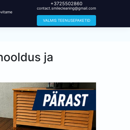
+3725502860
contact.smilecleaning@gmail.com
vitame
VALMIS TEENUSEPAKETID
hooldus ja