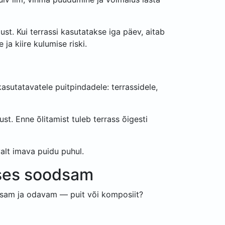
ust. Kui terrassi kasutatakse iga päev, aitab
a kiire kulumise riski.
kasutatavatele puitpindadele: terrassidele,
st. Enne õlitamist tuleb terrass õigesti
valt imava puidu puhul.
uses soodsam
ihtsam ja odavam — puit või komposiit?