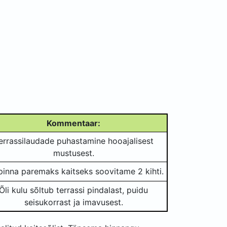
Kommentaar:
errassilaudade puhastamine hooajalisest
mustusest.
pinna paremaks kaitseks soovitame 2 kihti.
Õli kulu sõltub terrassi pindalast, puidu
seisukorrast ja imavusest.