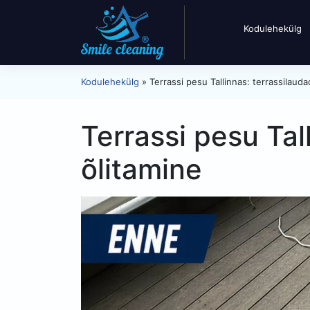
Kodulehekülg
Kodulehekülg
»
Terrassi pesu Tallinnas: terrassilaud
Terrassi pesu Tal
õlitamine