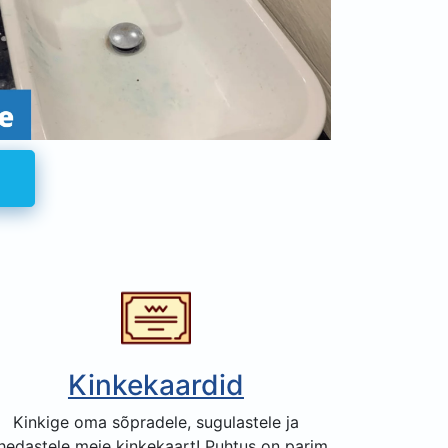
Kinkekaardid
Kinkige oma sõpradele, sugulastele ja
hedastele meie kinkekaart! Puhtus on parim