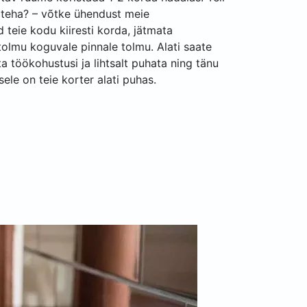
 teha? – võtke ühendust meie
 teie kodu kiiresti korda, jätmata
tolmu koguvale pinnale tolmu. Alati saate
a töökohustusi ja lihtsalt puhata ning tänu
ele on teie korter alati puhas.