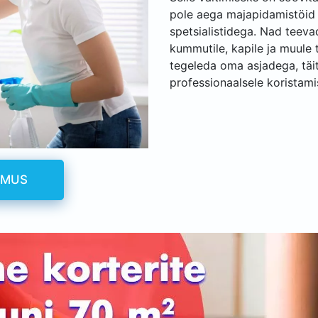
pole aega majapidamistöid
spetsialistidega. Nad teevad
kummutile, kapile ja muule 
tegeleda oma asjadega, täit
professionaalsele koristamis
IMUS