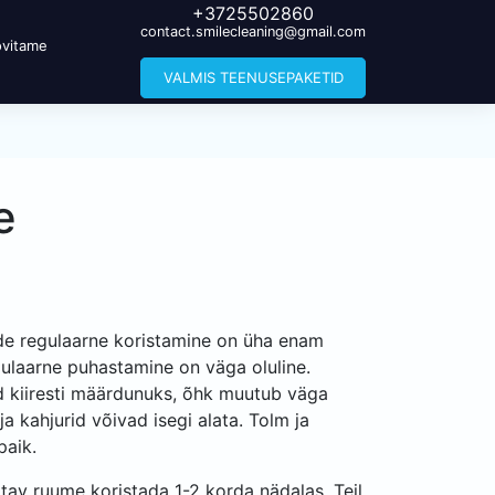
+3725502860
contact.smilecleaning@gmail.com
vitame
VALMIS TEENUSEPAKETID
e
ade regulaarne koristamine on üha enam
laarne puhastamine on väga oluline.
 kiiresti määrdunuks, õhk muutub väga
ja kahjurid võivad isegi alata. Tolm ja
paik.
atav ruume koristada 1-2 korda nädalas. Teil