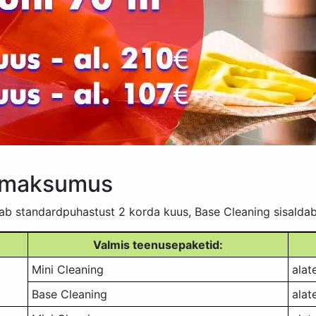
e maksumus
ab standardpuhastust 2 korda kuus, Base Cleaning sisaldab
Valmis teenusepaketid:
Mini Cleaning
alat
Base Cleaning
alat