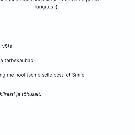
kingitus :).
i võta.
ja tarbekaubad.
ing me hoolitseme selle eest, et Smile
iresti ja tõhusalt.