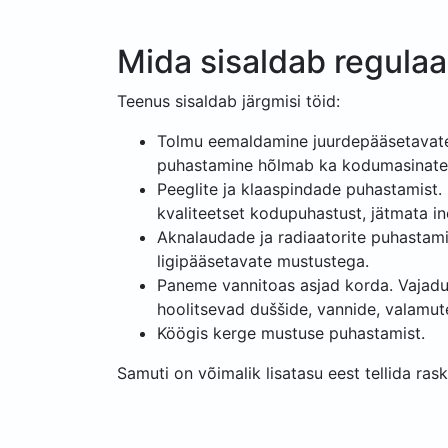
Mida sisaldab regula
Teenus sisaldab järgmisi töid:
Tolmu eemaldamine juurdepääsetavate l
puhastamine hõlmab ka kodumasinate 
Peeglite ja klaaspindade puhastamist. 
kvaliteetset kodupuhastust, jätmata inet
Aknalaudade ja radiaatorite puhastamis
ligipääsetavate mustustega.
Paneme vannitoas asjad korda. Vajadus
hoolitsevad duššide, vannide, valamute
Köögis kerge mustuse puhastamist.
Samuti on võimalik lisatasu eest tellida ras