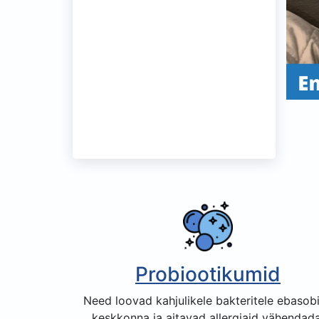
Probiootikumid
Need loovad kahjulikele bakteritele ebasob
keskkonna ja aitavad allergiaid vähendada