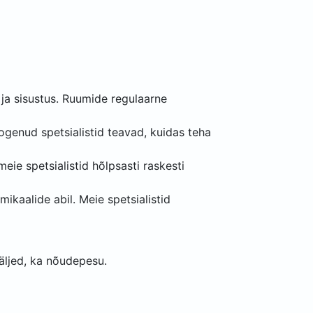
ja sisustus. Ruumide regulaarne
ogenud spetsialistid teavad, kuidas teha
eie spetsialistid hõlpsasti raskesti
kaalide abil. Meie spetsialistid
jäljed, ka nõudepesu.