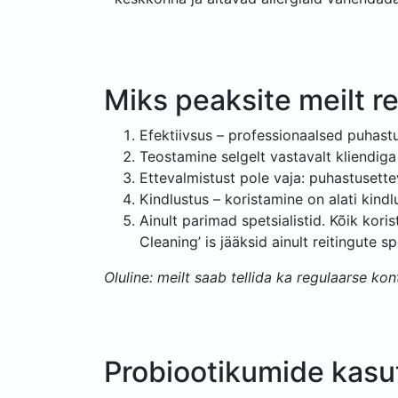
Miks peaksite meilt re
Efektiivsus – professionaalsed puhastus
Teostamine selgelt vastavalt kliendig
Ettevalmistust pole vaja: puhastuset
Kindlustus – koristamine on alati kind
Ainult parimad spetsialistid. Kõik kori
Cleaning’ is jääksid ainult reitingute spe
Oluline: meilt saab tellida ka regulaarse kon
Probiootikumide kasu