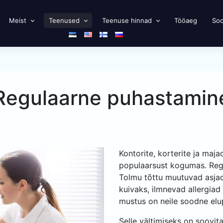
Meist
Teenused
Teenuse hinnad
Tööaeg
Soo
Regulaarne puhastamin
Kontorite, korterite ja maj
populaarsust kogumas. Regu
Tolmu tõttu muutuvad asjad
kuivaks, ilmnevad allergiad 
mustus on neile soodne elu
Selle vältimiseks on soovit