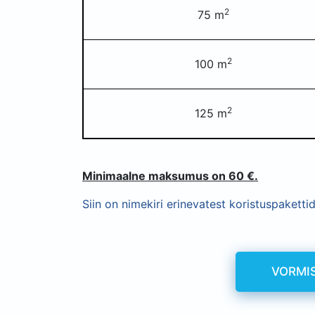
2
75 m
2
100 m
2
125 m
Minimaalne maksumus on 60 €.
Siin on nimekiri erinevatest koristuspaketti
VORMI