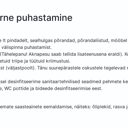
arne puhastamine
t pindadelt, sealhulgas põrandad, põrandaliistud, mööbel 
välispinna puhastamist.
(Tähelepanu! Aknapesu saab tellida lisateenusena eraldi). K
uid triipe ja tüütuid kriimustusi.
t (väljastpoolt). Tänu suurepärastele oskustele tegelevad m
el desinfitseerime sanitaartehnilised seadmed pehmete kemi
, WC pottide ja bideede desinfitseerimise eest.
kemate saasteainete eemaldamise, näiteks: õliplekid, rasva 