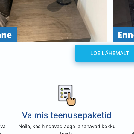
LOE LÄHEMALT
Valmis teenusepaketid
iva
Neile, kes hindavad aega ja tahavad kokku
.
hoida.
lä