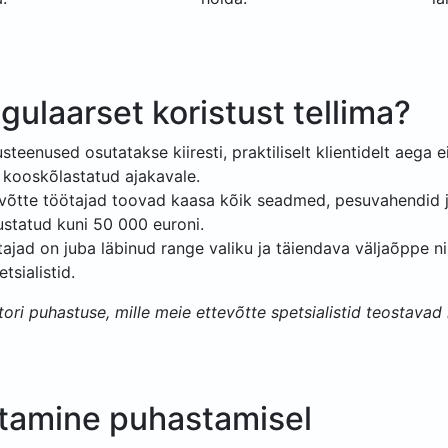
gulaarset koristust tellima?
teenused osutatakse kiiresti, praktiliselt klientidelt aega e
a kooskõlastatud ajakavale.
tevõtte töötajad toovad kaasa kõik seadmed, pesuvahendid 
lustatud kuni 50 000 euroni.
stajad on juba läbinud range valiku ja täiendava väljaõppe n
tsialistid.
tori puhastuse, mille meie ettevõtte spetsialistid teostavad ki
tamine puhastamisel