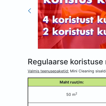
Regulaarse koristus
Valmis teenusepaketid:
Mini Cleaning sisald
Maht ruut/m:
2
50 m