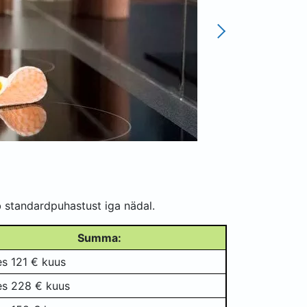
 standardpuhastust iga nädal.
Summa:
es 121 € kuus
es 228 € kuus