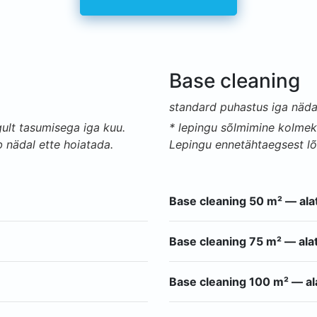
Base cleaning
standard puhastus iga näda
ult tasumisega iga kuu.
* lepingu sõlmimine kolmeks
 nädal ette hoiatada.
Lepingu ennetähtaegsest lõ
Base cleaning 50 m² — al
Base cleaning 75 m² — al
Base cleaning 100 m² — a