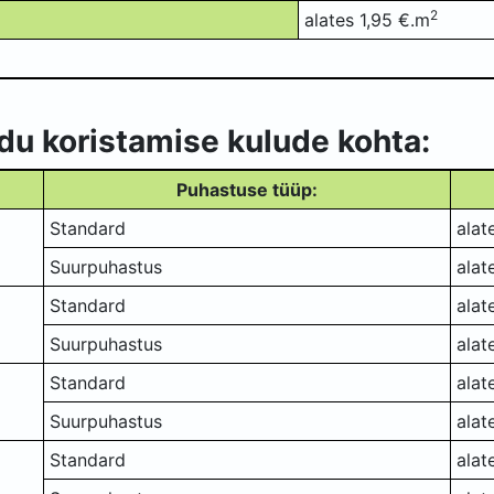
2
alates 1,95 €.m
du koristamise kulude kohta:
Puhastuse tüüp:
Standard
alat
Suurpuhastus
alat
Standard
alat
Suurpuhastus
alat
Standard
alat
Suurpuhastus
alat
Standard
alat