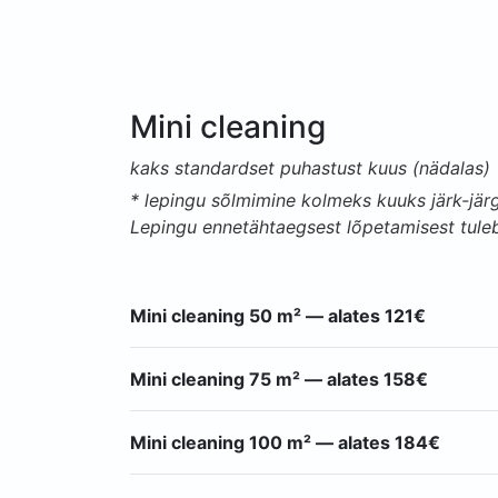
Mini cleaning
kaks standardset puhastust kuus (nädalas)
* lepingu sõlmimine kolmeks kuuks järk-järg
Lepingu ennetähtaegsest lõpetamisest tuleb
Mini cleaning 50 m² — alates 121€
Mini cleaning 75 m² — alates 158€
Mini cleaning 100 m² — alates 184€