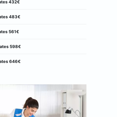
lates 432€
lates 483€
ates 561€
lates 598€
lates 646€