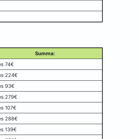
Summa:
es 74€
es 224€
es 93€
es 279€
es 107€
es 288€
es 139€