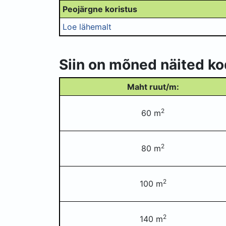
Peojärgne koristus
Loe lähemalt
Siin on mõned näited ko
Maht ruut/m:
2
60 m
2
80 m
2
100 m
2
140 m