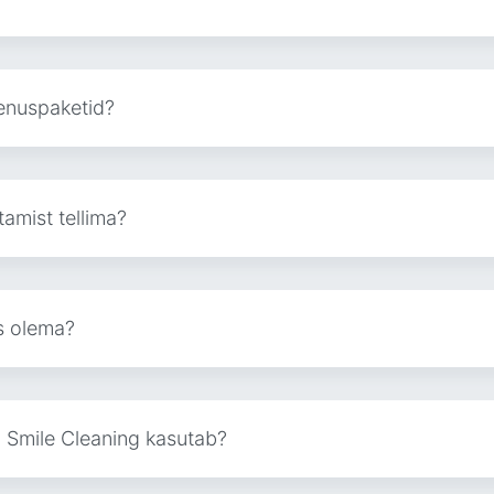
eenuspaketid?
tamist tellima?
s olema?
d Smile Cleaning kasutab?