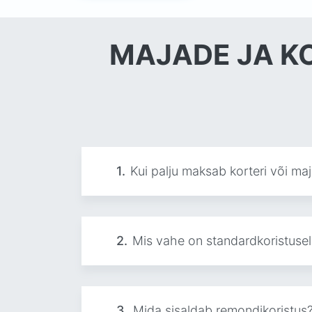
MAJADE JA KO
1.
Kui palju maksab korteri või ma
2.
Mis vahe on standardkoristusel 
3.
Mida sisaldab remondikoristus