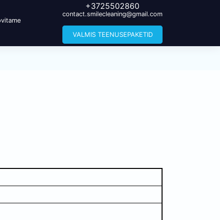
+3725502860
contact.smilecleaning@gmail.com
vitame
VALMIS TEENUSEPAKETID