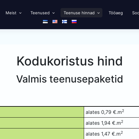
Meist
Teenused
Teenuse hinnad
Tööaeg
Soo
Kodukoristus hind
Valmis teenusepaketid
2
alates 0,79 €.m
2
alates 1,94 €.m
2
alates 1,47 €.m