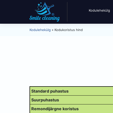
Kodulehekülg
Kodulehekülg
»
Kodukoristus hind
Standard puhastus
Suurpuhastus
Remondijärgne koristus