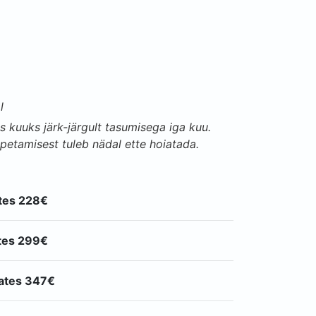
l
 kuuks järk-järgult tasumisega iga kuu.
petamisest tuleb nädal ette hoiatada.
ates 228€
ates 299€
lates 347€