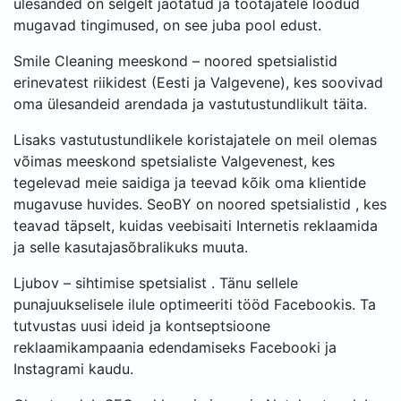
ülesanded on selgelt jaotatud ja töötajatele loodud
mugavad tingimused, on see juba pool edust.
Smile Cleaning meeskond – noored spetsialistid
erinevatest riikidest (Eesti ja Valgevene), kes soovivad
oma ülesandeid arendada ja vastutustundlikult täita.
Lisaks vastutustundlikele koristajatele on meil olemas
võimas meeskond spetsialiste Valgevenest, kes
tegelevad meie saidiga ja teevad kõik oma klientide
mugavuse huvides. SeoBY on noored spetsialistid , kes
teavad täpselt, kuidas veebisaiti Internetis reklaamida
ja selle kasutajasõbralikuks muuta.
Ljubov – sihtimise spetsialist . Tänu sellele
punajuukselisele ilule optimeeriti tööd Facebookis. Ta
tutvustas uusi ideid ja kontseptsioone
reklaamikampaania edendamiseks Facebooki ja
Instagrami kaudu.