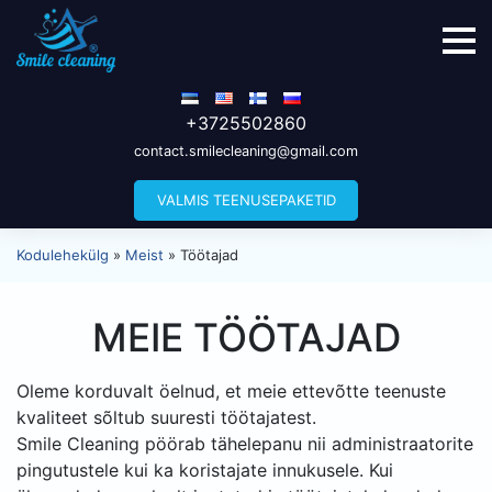
+3725502860
contact.smilecleaning@gmail.com
VALMIS TEENUSEPAKETID
Kodulehekülg
»
Meist
»
Töötajad
MEIE TÖÖTAJAD
Oleme korduvalt öelnud, et meie ettevõtte teenuste
kvaliteet sõltub suuresti töötajatest.
Smile Cleaning pöörab tähelepanu nii administraatorite
pingutustele kui ka koristajate innukusele. Kui