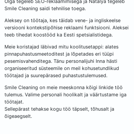
Olga tegeleb SEO-reklaamimisega ja Natalya tegeleb
Smile Cleaning saidi tehnilise toega.
Aleksey on töötaja, kes täidab vene- ja ingliskeelse
versiooni kontekstipõhise reklaami funktsiooni. Aleksei
teeb tihedat koostööd ka Eesti spetsialistidega.
Meie koristajad läbivad mitu koolitusetappi: alates
pinnapuhastusmeetoditest ja lõpetades eri tüüpi
pesemisvahenditega. Tänu personalijuhi Inna hästi
organiseeritud süsteemile on meil kohusetundlikud
töötajad ja suurepärased puhastustulemused.
Smile Cleaning on meie meeskonna kõigi linkide töö
tulemus. Valime personali hoolikalt ja väärtustame iga
töötajat.
Sellepärast tehakse kogu töö täpselt, tõhusalt ja
õigeaegselt.