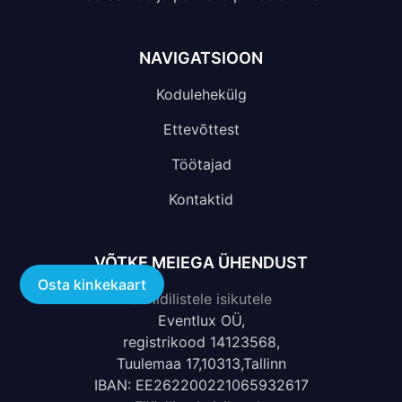
NAVIGATSIOON
Kodulehekülg
Ettevõttest
Töötajad
Kontaktid
VÕTKE MEIEGA ÜHENDUST
Osta kinkekaart
Juriidilistele isikutele
Eventlux OÜ,
registrikood 14123568,
Tuulemaa 17,10313,Tallinn
IBAN: EE262200221065932617