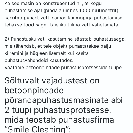
Ka see masin on konstrueeritud nii, et kogu
puhastamise ajal (pindala umbes 1000 ruutmeetrit)
kasutab puhast vett, samas kui mopiga puhastamisel
tehakse tööd sageli täielikult ilma vett vahetamata.
2) Puhastuskuivati ​​kasutamine säästab puhastusaega,
mis tähendab, et teie objekt puhastatakse palju
kiiremini ja hügieenilisemalt kui käsitsi
puhastusvahendeid kasutades.
Vaatame betoonpindade puhastusprotsesside tüüpe.
Sõltuvalt vajadustest on
betoonpindade
põrandapuhastusmasinate abil
2 tüüpi puhastusprotsesse,
mida teostab puhastusfirma
“Smile Cleaning”: