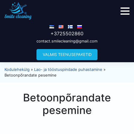
+3725502860
contact.smilecleaning@gmail.com
VALMIS TEENUSEPAKETID
Kodulehekülg
»
Lao- ja tööstuspindade puhastamine
»
Betoonpõrandate pesemine
Betoonpõrandate
pesemine