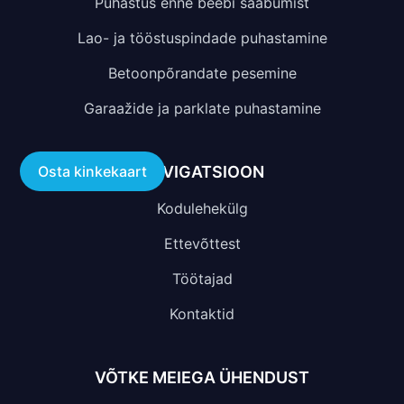
Puhastus enne beebi saabumist
Lao- ja tööstuspindade puhastamine
Betoonpõrandate pesemine
Garaažide ja parklate puhastamine
NAVIGATSIOON
Osta kinkekaart
Kodulehekülg
Ettevõttest
Töötajad
Kontaktid
VÕTKE MEIEGA ÜHENDUST