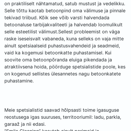
on praktiliselt nähtamatud, satub mustust ja vedelikku.
Selle tõttu kaotab betoonpind oma välimuse ja pinnale
tekivad triibud. Kõik see võib varsti halvendada
betoonaluse tarbijakvaliteeti ja halvendab loomulikult
selle esteetilist välimust.Sellest probleemist on väga
raske iseseisvalt vabaneda, kuna selleks on vaja mitte
ainult spetsiaalseid puhastusvahendeid ja seadmeid,
vaid ka kogemusi betoonkatte puhastamisel. Kui
soovite oma betoonpõranda eluiga pikendada ja
atraktiivsena hoida, pöörduge spetsialistide poole, kes
on kogenud sellistes ülesannetes nagu betoonkatete
puhastamine.
Meie spetsialistid saavad hõlpsasti toime igasuguse
reostusega igas suuruses, territooriumil: ladu, parkla,
garaaž ja nii edasi.