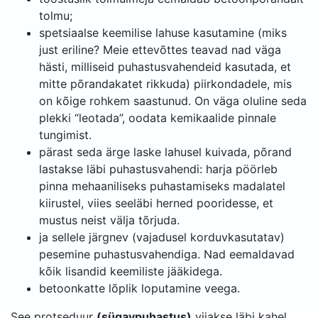
tolmu;
spetsiaalse keemilise lahuse kasutamine (miks
just eriline? Meie ettevõttes teavad nad väga
hästi, milliseid puhastusvahendeid kasutada, et
mitte põrandakatet rikkuda) piirkondadele, mis
on kõige rohkem saastunud. On väga oluline seda
plekki “leotada”, oodata kemikaalide pinnale
tungimist.
pärast seda ärge laske lahusel kuivada, põrand
lastakse läbi puhastusvahendi: harja pöörleb
pinna mehaaniliseks puhastamiseks madalatel
kiirustel, viies seeläbi herned pooridesse, et
mustus neist välja tõrjuda.
ja sellele järgnev (vajadusel korduvkasutatav)
pesemine puhastusvahendiga. Nad eemaldavad
kõik lisandid keemiliste jääkidega.
betoonkatte lõplik loputamine veega.
See protseduur
(sügavpuhastus)
viiakse läbi kahel