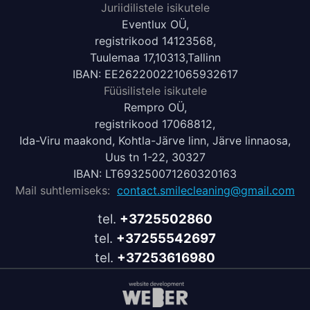
Juriidilistele isikutele
Eventlux OÜ,
registrikood 14123568,
Tuulemaa 17,10313,Tallinn
IBAN: EE262200221065932617
Füüsilistele isikutele
Rempro OÜ,
registrikood 17068812,
Ida-Viru maakond, Kohtla-Järve linn, Järve linnaosa,
Uus tn 1-22, 30327
IBAN: LT693250071260320163
Mail suhtlemiseks:
contact.smilecleaning@gmail.com
tel.
+3725502860
tel.
+37255542697
tel.
+37253616980