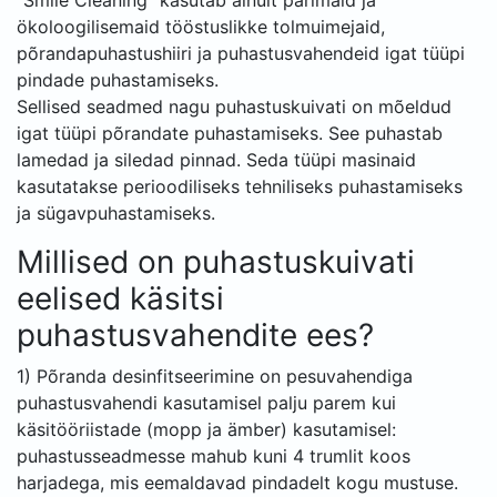
“Smile Cleaning” kasutab ainult parimaid ja
ökoloogilisemaid tööstuslikke tolmuimejaid,
põrandapuhastushiiri ja puhastusvahendeid igat tüüpi
pindade puhastamiseks.
Sellised seadmed nagu puhastuskuivati ​​on mõeldud
igat tüüpi põrandate puhastamiseks. See puhastab
lamedad ja siledad pinnad. Seda tüüpi masinaid
kasutatakse perioodiliseks tehniliseks puhastamiseks
ja sügavpuhastamiseks.
Millised on puhastuskuivati ​​
eelised käsitsi
puhastusvahendite ees?
1) Põranda desinfitseerimine on pesuvahendiga
puhastusvahendi kasutamisel palju parem kui
käsitööriistade (mopp ja ämber) kasutamisel:
puhastusseadmesse mahub kuni 4 trumlit koos
harjadega, mis eemaldavad pindadelt kogu mustuse.