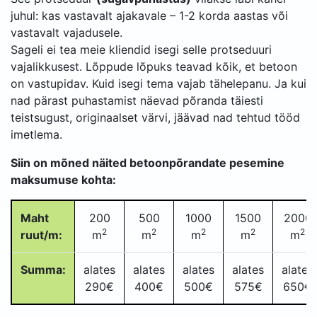
juhul: kas vastavalt ajakavale – 1-2 korda aastas või
vastavalt vajadusele.
Sageli ei tea meie kliendid isegi selle protseduuri
vajalikkusest. Lõppude lõpuks teavad kõik, et betoon
on vastupidav. Kuid isegi tema vajab tähelepanu. Ja kui
nad pärast puhastamist näevad põranda täiesti
teistsugust, originaalset värvi, jäävad nad tehtud tööd
imetlema.
Siin on mõned näited betoonpõrandate pesemine
maksumuse kohta:
Maht
200
500
1000
1500
2000
2
2
2
2
2
ruut/m:
m
m
m
m
m
Summa:
alates
alates
alates
alates
alates
290€
400€
500€
575€
650€