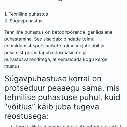
1. Tehniline puhastus
2. Sügavpuhastus
Tehniline puhastus on betoonpõranda iganädalane
puhastamine. See sisaldab: pindade tolmu
eemaldamist spetsiaalsete tolmuimejate abil ja
pesemist põrandapuhastusmasinate ja
puhastusvahenditega, et eemaldada kogu kerge
mustus.
Sügavpuhastuse korral on
protseduur peaaegu sama, mis
tehnilise puhastuse puhul, kuid
“võitlus” käib juba tugeva
reostusega:
tööstuslik tolmuimeja eemaldab betoonpõrandalt