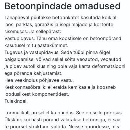
Betoonpindade omadused
Tänapäeval püütakse betoonkatet kasutada kõikjal:
laos, parklas, garaažis ja isegi majade ja korterite
sisemuses. Ja sellepärast:
Vastupidavus. Tänu oma koostisele on betoonpõrand
kasutusel mitu aastakümmet.
Tugevus ja vastupidavus. Seda tüüpi pinna õigel
paigaldamisel võivad sellel sõita veoautod, veoautod
ja pidev autoliiklus ning pole vaja karta deformatsiooni
ega põranda kahjustamist.
Hea veekindlus põhjavee vastu.
Keskkonnasõbralik: ei eralda kemikaale ja koosneb
looduslikest komponentidest.
Tulekindel.
Loomulikult on sellel ka puudus. See on selle poorsus.
Ükskõik kui hästi põrand valatakse betooniga, ei saa
te poorset struktuuri vältida. Neisse pooridesse, mis