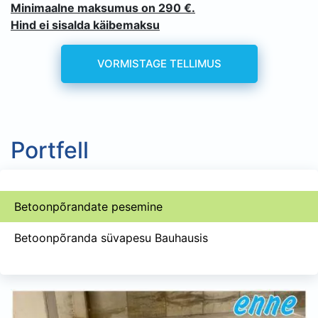
Minimaalne maksumus on 290 €.
Hind ei sisalda käibemaksu
VORMISTAGE TELLIMUS
Portfell
Betoonpõrandate pesemine
Betoonpõranda süvapesu Bauhausis