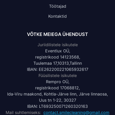
Töötajad
Kontaktid
VÕTKE MEIEGA ÜHENDUST
Juriidilistele isikutele
Eventlux OÜ,
registrikood 14123568,
Tuulemaa 17,10313,Tallinn
IBAN: EE262200221065932617
Füüsilistele isikutele
Rempro OÜ,
registrikood 17068812,
Ida-Viru maakond, Kohtla-Järve linn, Järve linnaosa,
Uus tn 1-22, 30327
IBAN: LT693250071260320163
Mail suhtlemiseks:
contact.smilecleaning@gmail.com