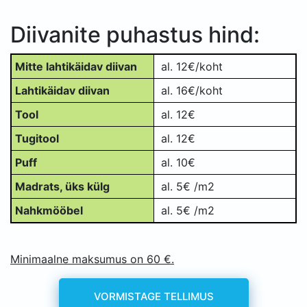
Diivanite puhastus hind:
Mitte lahtikäidav diivan
al. 12€/koht
Lahtikäidav diivan
al. 16€/koht
Tool
al. 12€
Tugitool
al. 12€
Puff
al. 10€
Madrats, üks külg
al. 5€ /m2
Nahkmööbel
al. 5€ /m2
Minimaalne maksumus on 60 €.
VORMISTAGE TELLIMUS