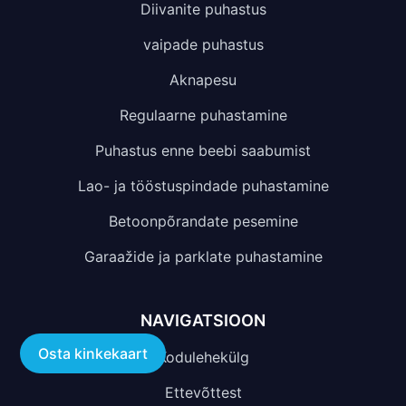
Diivanite puhastus
vaipade puhastus
Aknapesu
Regulaarne puhastamine
Puhastus enne beebi saabumist
Lao- ja tööstuspindade puhastamine
Betoonpõrandate pesemine
Garaažide ja parklate puhastamine
NAVIGATSIOON
Osta kinkekaart
Kodulehekülg
Ettevõttest