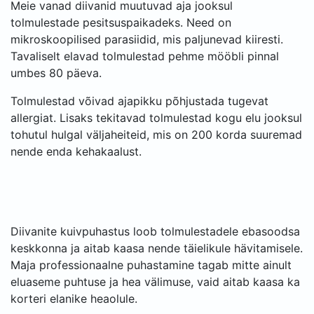
Meie vanad diivanid muutuvad aja jooksul
tolmulestade pesitsuspaikadeks. Need on
mikroskoopilised parasiidid, mis paljunevad kiiresti.
Tavaliselt elavad tolmulestad pehme mööbli pinnal
umbes 80 päeva.
Tolmulestad võivad ajapikku põhjustada tugevat
allergiat. Lisaks tekitavad tolmulestad kogu elu jooksul
tohutul hulgal väljaheiteid, mis on 200 korda suuremad
nende enda kehakaalust.
Diivanite kuivpuhastus loob tolmulestadele ebasoodsa
keskkonna ja aitab kaasa nende täielikule hävitamisele.
Maja professionaalne puhastamine tagab mitte ainult
eluaseme puhtuse ja hea välimuse, vaid aitab kaasa ka
korteri elanike heaolule.