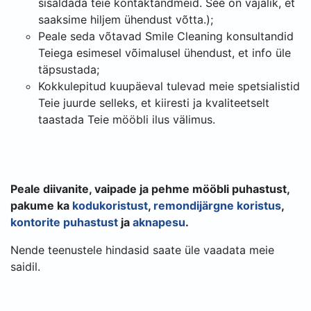
sisaldada teie kontaktandmeid. See on vajalik, et
saaksime hiljem ühendust võtta.);
Peale seda võtavad Smile Cleaning konsultandid
Teiega esimesel võimalusel ühendust, et info üle
täpsustada;
Kokkulepitud kuupäeval tulevad meie spetsialistid
Teie juurde selleks, et kiiresti ja kvaliteetselt
taastada Teie mööbli ilus välimus.
Peale diivanite, vaipade ja pehme mööbli puhastust,
pakume ka
kodukoristust
,
remondijärgne koristus
,
kontorite puhastust
ja
aknapesu
.
Nende teenustele hindasid saate üle vaadata meie
saidil.