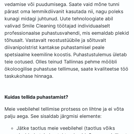
vedamise või puudumisega. Saate vaid mõne tunni
pärast oma lemmikdiivanit kasutada nii, nagu poleks
kunagi midagi juhtunud. Uute tehnoloogiate abil
valivad Smile Cleaning töötajad individuaalselt
professionaalse puhastusvahendi, mis eemaldab plekid
tõhusalt. Vastavalt reostustüübile ja sõltuvalt
diivanipolstrist kantakse puhastamisel peale
spetsiaalne keemiline koostis. Puhastustulemus ületab
teie ootused. Olles teinud Tallinnas pehme mööbli
ökoloogilise puhastuse tellimuse, saate kvaliteetse töö
taskukohase hinnaga.
Kuidas tellida puhastamist?
Meie veebilehel tellimise protsess on lihtne ja ei võta
palju aega. See sisaldab järgmisi elemente:
Jätke taotlus meie veebilehel (taotlus võiks