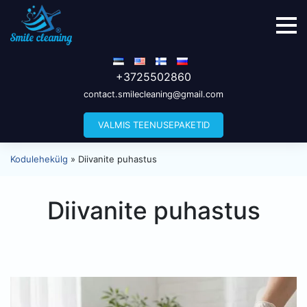
+3725502860
contact.smilecleaning@gmail.com
VALMIS TEENUSEPAKETID
Kodulehekülg
»
Diivanite puhastus
Diivanite puhastus