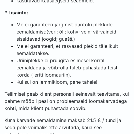
kasutavad kaasaegseid seadmeid.
* Lisainfo:
Me ei garanteeri järgmist päritolu plekkide
eemaldamist:(veri; õli; kohv; vein; värvaineid
sisaldavad joogid; guašš.)
Me ei garanteeri, et rasvased plekid täielikult
eemaldatakse.
Uriiniplekke ei pruugita esimesel korral
eemaldada ja võib-olla tuleb puhastada teist
korda ( eriti loomauriin).
Kui sul on lemmikloom, pane tähele!
Tellimisel peab klient personali eelnevalt teavitama, kui
pehme mööbli peal on probleemseid loomakarvadega
kohti, mida klient puhastada soovib.
Kuna karvade eemaldamine maksab 21.5 € / tund ja
seda pole võimalik ette arvutada, kaua see