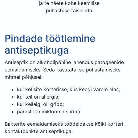
ja te näete kohe keemilise
puhastuse täishinda
Pindade töötlemine
antiseptikuga
Antiseptik on alkoholipõhine lahendus patogeenide
eemaldamiseks. Seda kasutatakse puhastamiseks
mitmel põhjusel:
kui kolisite korterisse, kus keegi varem elas;
kui teil on allergia;
kui kellelgi oli gripp;
pärast lemmiklooma surma.
Bakterite eemaldamiseks töödeldakse kõiki korteri
kontaktpunkte antiseptikuga.