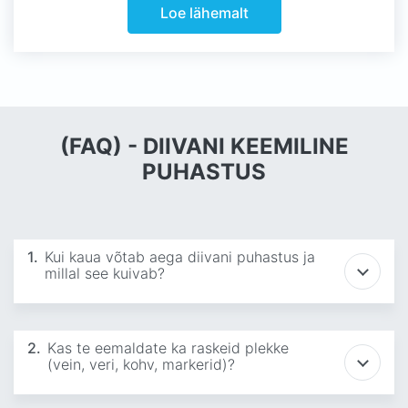
Loe lähemalt
(FAQ) - DIIVANI KEEMILINE
PUHASTUS
1.
Kui kaua võtab aega diivani puhastus ja
millal see kuivab?
2.
Kas te eemaldate ka raskeid plekke
(vein, veri, kohv, markerid)?