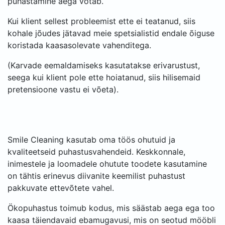
puhastamine aega võtab.
Kui klient sellest probleemist ette ei teatanud, siis
kohale jõudes jätavad meie spetsialistid endale õiguse
koristada kaasasolevate vahenditega.
(Karvade eemaldamiseks kasutatakse erivarustust,
seega kui klient pole ette hoiatanud, siis hilisemaid
pretensioone vastu ei võeta).
Smile Cleaning kasutab oma töös ohutuid ja
kvaliteetseid puhastusvahendeid. Keskkonnale,
inimestele ja loomadele ohutute toodete kasutamine
on tähtis erinevus diivanite keemilist puhastust
pakkuvate ettevõtete vahel.
Ökopuhastus toimub kodus, mis säästab aega ega too
kaasa täiendavaid ebamugavusi, mis on seotud mööbli