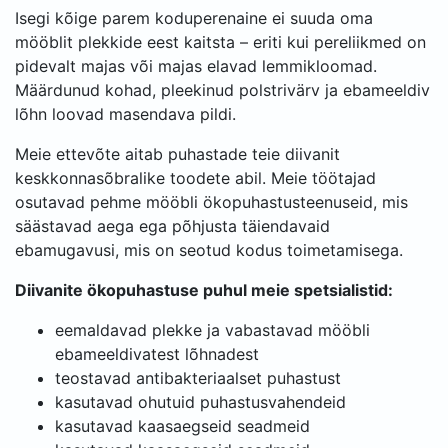
Isegi kõige parem koduperenaine ei suuda oma
mööblit plekkide eest kaitsta – eriti kui pereliikmed on
pidevalt majas või majas elavad lemmikloomad.
Määrdunud kohad, pleekinud polstrivärv ja ebameeldiv
lõhn loovad masendava pildi.
Meie ettevõte aitab puhastade teie diivanit
keskkonnasõbralike toodete abil. Meie töötajad
osutavad pehme mööbli ökopuhastusteenuseid, mis
säästavad aega ega põhjusta täiendavaid
ebamugavusi, mis on seotud kodus toimetamisega.
Diivanite ökopuhastuse puhul meie spetsialistid:
eemaldavad plekke ja vabastavad mööbli
ebameeldivatest lõhnadest
teostavad antibakteriaalset puhastust
kasutavad ohutuid puhastusvahendeid
kasutavad kaasaegseid seadmeid