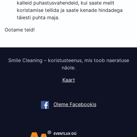
kalleid puhastusvahendeid, kui saate meilt
koristamise tellida ja saate kenade hindadega
täiesti puhta maja.
Ootame teid!
Smile Cleaning – koristusteenus, mis toob naeratuse
näole.
Kaart
Oleme Facebookis