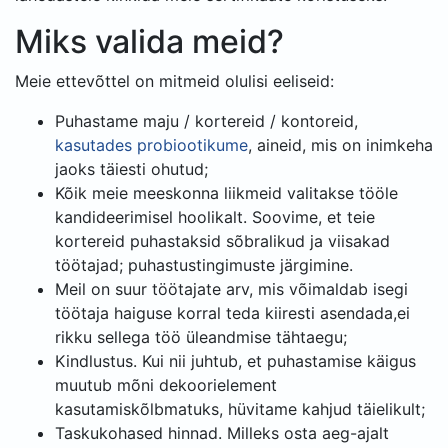
Miks valida meid?
Meie ettevõttel on mitmeid olulisi eeliseid:
Puhastame maju / kortereid / kontoreid,
kasutades probiootikume
, aineid, mis on inimkeha
jaoks täiesti ohutud;
Kõik meie meeskonna liikmeid valitakse tööle
kandideerimisel hoolikalt. Soovime, et teie
kortereid puhastaksid sõbralikud ja viisakad
töötajad; puhastustingimuste järgimine.
Meil on suur töötajate arv, mis võimaldab isegi
töötaja haiguse korral teda kiiresti asendada,ei
rikku sellega töö üleandmise tähtaegu;
Kindlustus. Kui nii juhtub, et puhastamise käigus
muutub mõni dekoorielement
kasutamiskõlbmatuks, hüvitame kahjud täielikult;
Taskukohased hinnad. Milleks osta aeg-ajalt