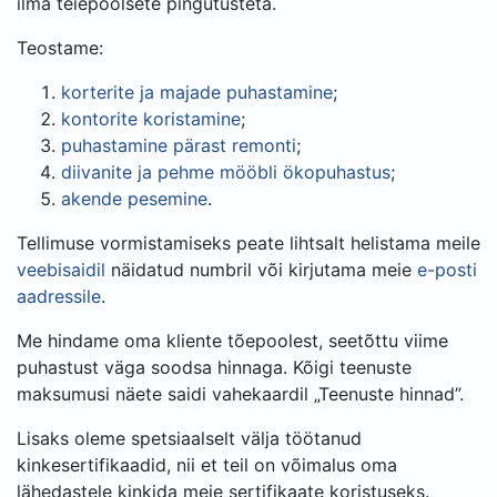
ilma teiepoolsete pingutusteta.
Teostame:
korterite ja majade puhastamine
;
kontorite koristamine
;
puhastamine pärast remonti
;
diivanite ja pehme mööbli ökopuhastus
;
akende pesemine
.
Tellimuse vormistamiseks peate lihtsalt helistama meile
veebisaidil
näidatud numbril või kirjutama meie
e-posti
aadressile
.
Me hindame oma kliente tõepoolest, seetõttu viime
puhastust väga soodsa hinnaga. Kõigi teenuste
maksumusi näete saidi vahekaardil „Teenuste hinnad”.
Lisaks oleme spetsiaalselt välja töötanud
kinkesertifikaadid
, nii et teil on võimalus oma
lähedastele kinkida meie sertifikaate koristuseks.