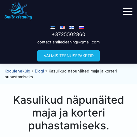
+3725502860
contact.smilecleaning@gmail.com
VALMIS TEENUSEPAKETID
Kodulehekülg
»
Blogi
»
Kasulikud näpunäited maja ja korteri
puhastamiseks
Kasulikud näpunäited
maja ja korteri
puhastamiseks.