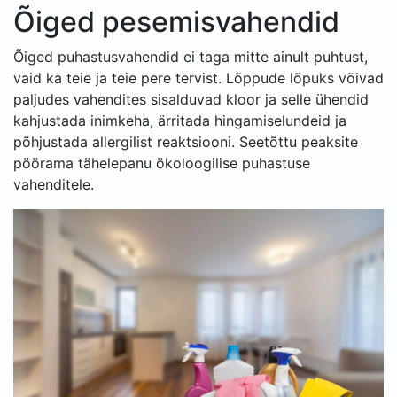
Õiged pesemisvahendid
Õiged puhastusvahendid ei taga mitte ainult puhtust,
vaid ka teie ja teie pere tervist. Lõppude lõpuks võivad
paljudes vahendites sisalduvad kloor ja selle ühendid
kahjustada inimkeha, ärritada hingamiselundeid ja
põhjustada allergilist reaktsiooni. Seetõttu peaksite
pöörama tähelepanu ökoloogilise puhastuse
vahenditele.