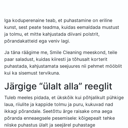
Iga koduperenaine teab, et puhastamine on eriline
kunst, sest peate teadma, kuidas eemaldada mustust
ja tolmu, et mitte kahjustada diivani polstrit,
põrandakatteid ega veniv lagi.
Ja täna räägime me, Smile Cleaning meeskond, teile
paar saladust, kuidas kiiresti ja tõhusalt korterit
puhastada, kahjustamata seejuures nii pehmet mööblit
kui ka sisemust tervikuna.
Järgige “ülalt alla” reeglit
Tuleb meeles pidada, et ükskõik kui põhjalikult pühkige
laua, riiulite ja kappide tolmu ja puru, kukuvad nad
ikkagi põrandale. Seetõttu ärge raisake oma aega
põranda enneaegsele pesemisele: kõigepealt tehke
niiske puhastus ülalt ja seejärel puhastage