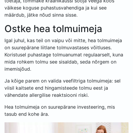
toetaja, tõmmake kraanikaussi sooja veega koos
väikese koguse puhastusvahendiga ja kui see
määrdub, jätke nõud sinna sisse.
Ostke hea tolmuimeja
Igal juhul, kas teil on vaipu või mitte, hea tolmuimeja
on suurepärane liitlane tolmuvastases võitluses.
Koristusel puhastage tolmuanumat regulaarselt, kuna
mida rohkem tolmu see sisaldab, seda nõrgem on
imemisjõud.
Ja kõige parem on valida veefiltriga tolmuimeja: sel
viisil kaitsete end hingamisteede tolmu eest ja
vähendate allergilise reaktsiooni riski.
Hea tolmuimeja on suurepärane investeering, mis
tasub end kohe ära.