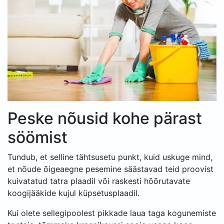
Peske nõusid kohe pärast
söömist
Tundub, et selline tähtsusetu punkt, kuid uskuge mind,
et nõude õigeaegne pesemine säästavad teid proovist
kuivatatud tatra plaadil või raskesti hõõrutavate
koogijääkide kujul küpsetusplaadil.
Kui olete sellegipoolest pikkade laua taga kogunemiste