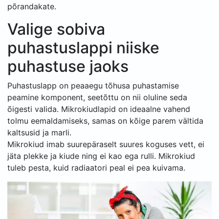
põrandakate.
Valige sobiva
puhastuslappi niiske
puhastuse jaoks
Puhastuslapp on peaaegu tõhusa puhastamise
peamine komponent, seetõttu on nii oluline seda
õigesti valida. Mikrokiudlapid on ideaalne vahend
tolmu eemaldamiseks, samas on kõige parem vältida
kaltsusid ja marli.
Mikrokiud imab suurepäraselt suures koguses vett, ei
jäta plekke ja kiude ning ei kao ega rulli. Mikrokiud
tuleb pesta, kuid radiaatori peal ei pea kuivama.