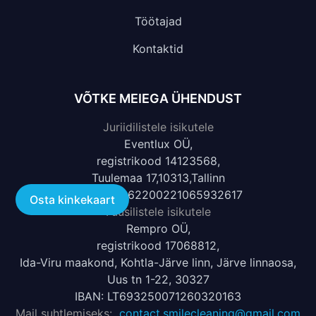
Töötajad
Kontaktid
VÕTKE MEIEGA ÜHENDUST
Juriidilistele isikutele
Eventlux OÜ,
registrikood 14123568,
Tuulemaa 17,10313,Tallinn
IBAN: EE262200221065932617
Osta kinkekaart
Füüsilistele isikutele
Rempro OÜ,
registrikood 17068812,
Ida-Viru maakond, Kohtla-Järve linn, Järve linnaosa,
Uus tn 1-22, 30327
IBAN: LT693250071260320163
Mail suhtlemiseks:
contact.smilecleaning@gmail.com