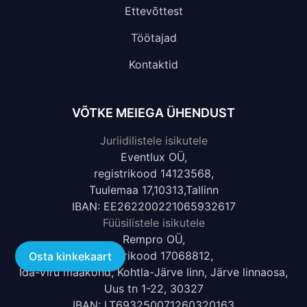
Ettevõttest
Töötajad
Kontaktid
VÕTKE MEIEGA ÜHENDUST
Juriidilistele isikutele
Eventlux OÜ,
registrikood 14123568,
Tuulemaa 17,10313,Tallinn
IBAN: EE262200221065932617
Füüsilistele isikutele
Rempro OÜ,
registrikood 17068812,
Osta kinkekaart
Ida-Viru maakond, Kohtla-Järve linn, Järve linnaosa,
Uus tn 1-22, 30327
IBAN: LT693250071260320163