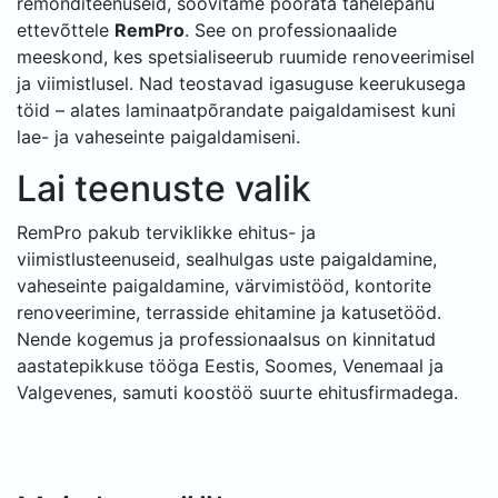
remonditeenuseid, soovitame pöörata tähelepanu
ettevõttele
RemPro
. See on professionaalide
meeskond, kes spetsialiseerub ruumide renoveerimisel
ja viimistlusel. Nad teostavad igasuguse keerukusega
töid – alates laminaatpõrandate paigaldamisest kuni
lae- ja vaheseinte paigaldamiseni.
Lai teenuste valik
RemPro pakub terviklikke ehitus- ja
viimistlusteenuseid, sealhulgas uste paigaldamine,
vaheseinte paigaldamine, värvimistööd, kontorite
renoveerimine, terrasside ehitamine ja katusetööd.
Nende kogemus ja professionaalsus on kinnitatud
aastatepikkuse tööga Eestis, Soomes, Venemaal ja
Valgevenes, samuti koostöö suurte ehitusfirmadega.