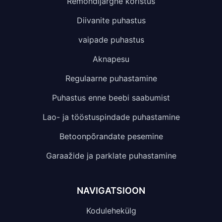
Remondijärgne koristus
Diivanite puhastus
vaipade puhastus
Aknapesu
Regulaarne puhastamine
Puhastus enne beebi saabumist
Lao- ja tööstuspindade puhastamine
Betoonpõrandate pesemine
Garaažide ja parklate puhastamine
NAVIGATSIOON
Kodulehekülg