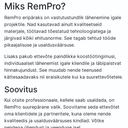
Miks RemPro?
RemPro eripäraks on vastutustundlik lähenemine igale
projektile. Nad kasutavad ainult kvaliteetseid
materjale, töötavad tõestatud tehnoloogiatega ja
järgivad kõiki ehitusnorme. See tagab tehtud tööde
pikaajalisuse ja usaldusväärsuse.
Lisaks pakub ettevõte paindlikke koostöötingimusi,
individuaalset lähenemist igale kliendile ja läbipaistvat
hinnakujundust. See muudab nende teenused
kättesaadavaks nii eraisikutele kui ka suurettevõtetele.
Soovitus
Kui otsite professionaale, kellele saab usaldada, on
RemPro suurepärane valik. Soovitame seda ettevõtet
oma klientidele ja partneritele, kuna oleme nende
kvaliteedis ja usaldusväärsuses kindlad. Võtke
nendega ühendust ja veenduge ise!