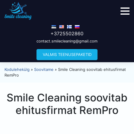
+3725502860
contact.smilecleaning@gmail.com
VALMIS TEENUSEPAKETID
Kodulehekülg
»
Soovitame
»
Smile Cleaning soovitab ehitusfirmat
RemPro
Smile Cleaning soovitab
ehitusfirmat RemPro