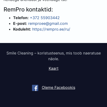
RemPro kontaktid:
Telefon:
+372 55903442
E-post:
remproee@gmail.com
Koduleht:
https://rempro.ee/ru/
Smile Cleaning – koristusteenus, mis toob naeratuse
näole.
Kaart
Oleme Facebookis