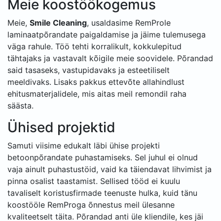
Meie koostöökogemus
Meie,
Smile Cleaning
, usaldasime RemProle
laminaatpõrandate paigaldamise ja jäime tulemusega
väga rahule. Töö tehti korralikult, kokkulepitud
tähtajaks ja vastavalt kõigile meie soovidele. Põrandad
said tasaseks, vastupidavaks ja esteetiliselt
meeldivaks. Lisaks pakkus ettevõte allahindlust
ehitusmaterjalidele, mis aitas meil remondil raha
säästa.
Ühised projektid
Samuti viisime edukalt läbi ühise projekti
betoonpõrandate puhastamiseks. Sel juhul ei olnud
vaja ainult puhastustöid, vaid ka täiendavat lihvimist ja
pinna osalist taastamist. Sellised tööd ei kuulu
tavaliselt koristusfirmade teenuste hulka, kuid tänu
koostööle RemProga õnnestus meil ülesanne
kvaliteetselt täita. Põrandad anti üle kliendile, kes jäi