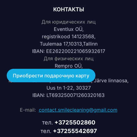
КОНТАКТЫ
Для юридических лиц
Eventlux OÜ,
registrikood 14123568,
Tuulemaa 17,10313,Tallinn
IBAN: EE262200221065932617
Для физических лиц
Rempro OÜ,
registrikood 17068812,
Приобрести подарочную карту
Ida-Viru maakond, Kohtla-Järve linn, Järve linnaosa,
Uus tn 1-22, 30327
IBAN: LT693250071260320163
E-mail:
contact.smilecleaning@gmail.com
тел.
+3725502860
тел.
+37255542697