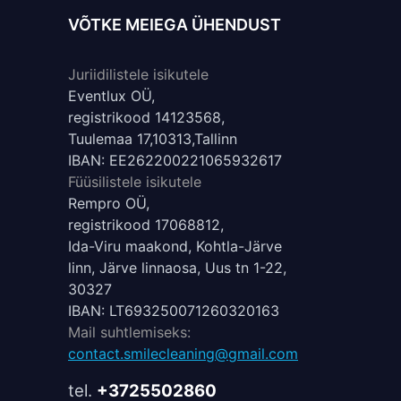
VÕTKE MEIEGA ÜHENDUST
Juriidilistele isikutele
Eventlux OÜ,
registrikood 14123568,
Tuulemaa 17,10313,Tallinn
IBAN: EE262200221065932617
Füüsilistele isikutele
Rempro OÜ,
registrikood 17068812,
Ida-Viru maakond, Kohtla-Järve
linn, Järve linnaosa, Uus tn 1-22,
30327
IBAN: LT693250071260320163
Mail suhtlemiseks:
contact.smilecleaning@gmail.com
tel.
+3725502860