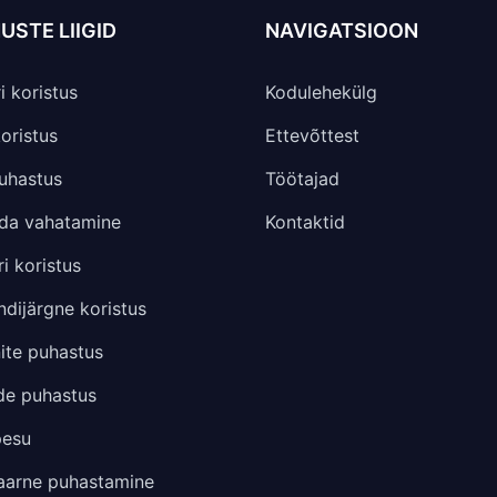
USTE LIIGID
NAVIGATSIOON
i koristus
Kodulehekülg
oristus
Ettevõttest
uhastus
Töötajad
da vahatamine
Kontaktid
i koristus
dijärgne koristus
nite puhastus
de puhastus
pesu
aarne puhastamine