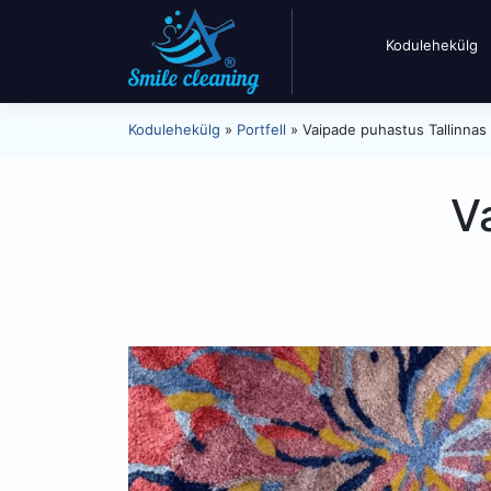
Kodulehekülg
Kodulehekülg
»
Portfell
»
Vaipade puhastus Tallinnas
V