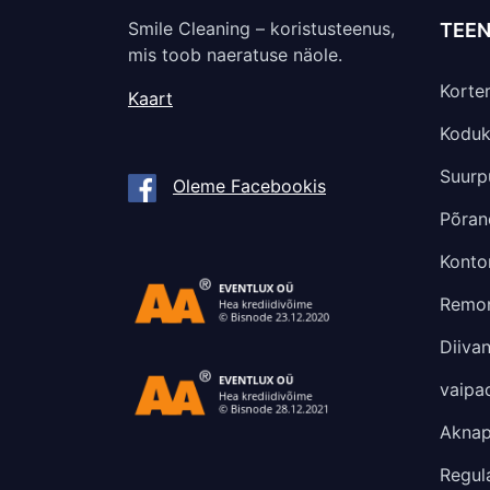
Smile Cleaning – koristusteenus,
TEEN
mis toob naeratuse näole.
Korter
Kaart
Koduk
Suurp
Oleme Facebookis
Põran
Kontor
Remon
Diiva
vaipa
Akna
Regul