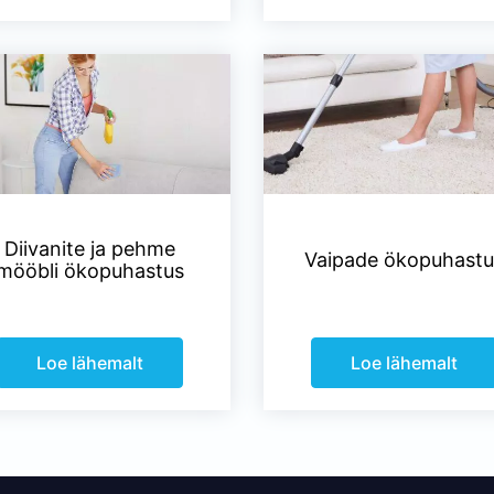
Diivanite ja pehme
Vaipade ökopuhastu
mööbli ökopuhastus
Loe lähemalt
Loe lähemalt