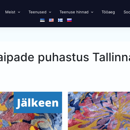
Meist
Teenused
Teenuse hinnad
Tööaeg
Soo
aipade puhastus Tallinn