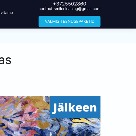
+3725502860
contact.smilecleaning@gmail.com
vitame
VALMIS TEENUSEPAKETID
as