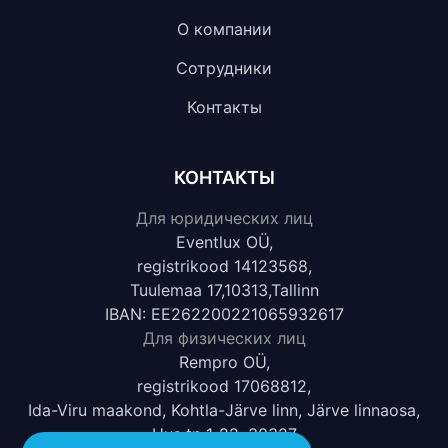
О компании
Сотрудники
Контакты
КОНТАКТЫ
Для юридических лиц
Eventlux OÜ,
registrikood 14123568,
Tuulemaa 17,10313,Tallinn
IBAN: EE262200221065932617
Для физических лиц
Rempro OÜ,
registrikood 17068812,
Ida-Viru maakond, Kohtla-Järve linn, Järve linnaosa,
Uus tn 1-22, 30327