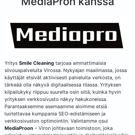
MediaPron kanssa
Yritys
Smile Cleaning
tarjoaa ammattimaisia
siivouspalveluita Virossa. Nykyajan maailmassa, jossa
käyttäjät etsivät aktiivisesti palveluita verkosta, on
tärkeää olla näkyvä digitaalisessa tilassa. Yrityksen
kilpailukyky riippuu suurelta osin siitä, kuinka hyvin
yrityksen verkkosivusto näkyy hakukoneissa.
Parantaaksemme asemaamme aloimme etsiä
luotettavaa kumppania SEO-edistämiseen ja
verkkosivuston optimointiin. Valintamme osui
MediaProon
– Viron johtavaan toimistoon, joka