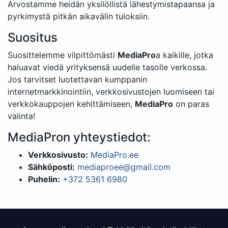
Arvostamme heidän yksilöllistä lähestymistapaansa ja
pyrkimystä pitkän aikavälin tuloksiin.
Suositus
Suosittelemme vilpittömästi
MediaPro
a kaikille, jotka
haluavat viedä yrityksensä uudelle tasolle verkossa.
Jos tarvitset luotettavan kumppanin
internetmarkkinointiin, verkkosivustojen luomiseen tai
verkkokauppojen kehittämiseen,
MediaPro
on paras
valinta!
MediaPron yhteystiedot:
Verkkosivusto:
MediaPro.ee
Sähköposti:
mediaproee@gmail.com
Puhelin:
+372 5361 6980