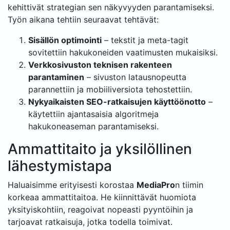
kehittivät strategian sen näkyvyyden parantamiseksi.
Työn aikana tehtiin seuraavat tehtävät:
Sisällön optimointi
– tekstit ja meta-tagit
sovitettiin hakukoneiden vaatimusten mukaisiksi.
Verkkosivuston teknisen rakenteen
parantaminen
– sivuston latausnopeutta
parannettiin ja mobiiliversiota tehostettiin.
Nykyaikaisten SEO-ratkaisujen käyttöönotto
–
käytettiin ajantasaisia algoritmeja
hakukoneaseman parantamiseksi.
Ammattitaito ja yksilöllinen
lähestymistapa
Haluaisimme erityisesti korostaa
MediaPro
n tiimin
korkeaa ammattitaitoa. He kiinnittävät huomiota
yksityiskohtiin, reagoivat nopeasti pyyntöihin ja
tarjoavat ratkaisuja, jotka todella toimivat.