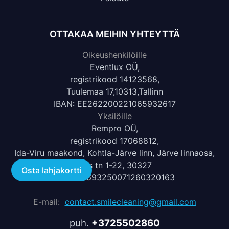
OTTAKAA MEIHIN YHTEYTTÄ
Oikeushenkilöille
Eventlux OÜ,
registrikood 14123568,
Tuulemaa 17,10313,Tallinn
IBAN: EE262200221065932617
Yksilöille
Rempro OÜ,
registrikood 17068812,
Ida-Viru maakond, Kohtla-Järve linn, Järve linnaosa,
Uus tn 1-22, 30327
Osta lahjakortti
IBAN: LT693250071260320163
E-mail:
contact.smilecleaning@gmail.com
puh.
+3725502860