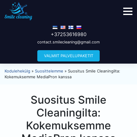
+37253616980
contact.smilecleaning@gmail.com
VALMIIT PALVELUPAKETIT
Kodulehekülg
»
Suosittelemme
»
Suositus Smile Cleaningilta:
Kokemuksemme MediaPron kanssa
Suositus Smile
Cleaningilta:
Kokemuksemme