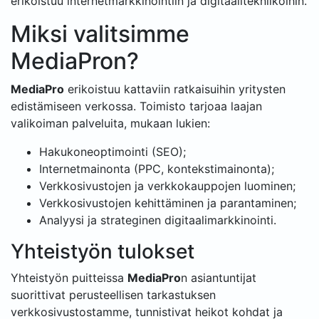
erikoistuu internetmarkkinointiin ja digitaalitekniikoihin.
Miksi valitsimme
MediaPron?
MediaPro
erikoistuu kattaviin ratkaisuihin yritysten
edistämiseen verkossa. Toimisto tarjoaa laajan
valikoiman palveluita, mukaan lukien:
Hakukoneoptimointi (SEO);
Internetmainonta (PPC, kontekstimainonta);
Verkkosivustojen ja verkkokauppojen luominen;
Verkkosivustojen kehittäminen ja parantaminen;
Analyysi ja strateginen digitaalimarkkinointi.
Yhteistyön tulokset
Yhteistyön puitteissa
MediaPro
n asiantuntijat
suorittivat perusteellisen tarkastuksen
verkkosivustostamme, tunnistivat heikot kohdat ja