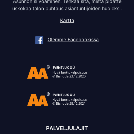
Asunnon siivoaminen! Tehkää sitä, mistä pidätte
uskokaa talon puhtaus asiantuntijoiden huoleksi.
Kartta
Olemme Facebookissa
PALVELJULAJIT