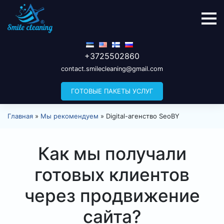
+3725502860
contact.smilecleaning@gmail.com
ГОТОВЫЕ ПАКЕТЫ УСЛУГ
Главная
»
Мы рекомендуем
»
Digital-агенство SeoBY
Как мы получали
готовых клиентов
через продвижение
сайта?