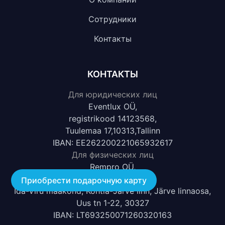
Сотрудники
Контакты
КОНТАКТЫ
Для юридических лиц
Eventlux OÜ,
registrikood 14123568,
Tuulemaa 17,10313,Tallinn
IBAN: EE262200221065932617
Для физических лиц
Rempro OÜ,
registrikood 17068812,
Приобрести подарочную карту
Ida-Viru maakond, Kohtla-Järve linn, Järve linnaosa,
Uus tn 1-22, 30327
IBAN: LT693250071260320163