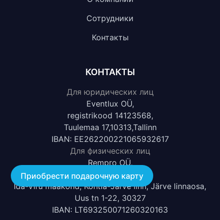
Сотрудники
Контакты
КОНТАКТЫ
Для юридических лиц
Eventlux OÜ,
registrikood 14123568,
Tuulemaa 17,10313,Tallinn
IBAN: EE262200221065932617
Для физических лиц
Rempro OÜ,
registrikood 17068812,
Приобрести подарочную карту
Ida-Viru maakond, Kohtla-Järve linn, Järve linnaosa,
Uus tn 1-22, 30327
IBAN: LT693250071260320163