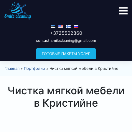
+3725502860
contact.smilecleaning@gmail.com
ГОТОВЫЕ ПАКЕТЫ УСЛУГ
Главная
»
Портфолио
»
Чистка мягкой мебели в Кристийне
Чистка мягкой мебели
в Кристийне