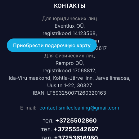
КОНТАКТЫ
Для юридических лиц
Eventlux OÜ,
registrikood 14123568,
Tuulemaa 17,10313,Tallinn
Приобрести подарочную карту
IBAN: EE262200221065932617
Для физических лиц
Rempro OÜ,
registrikood 17068812,
Ida-Viru maakond, Kohtla-Järve linn, Järve linnaosa,
Uus tn 1-22, 30327
IBAN: LT693250071260320163
E-mail:
contact.smilecleaning@gmail.com
тел.
+3725502860
тел.
+37255542697
тел.
+37253616980