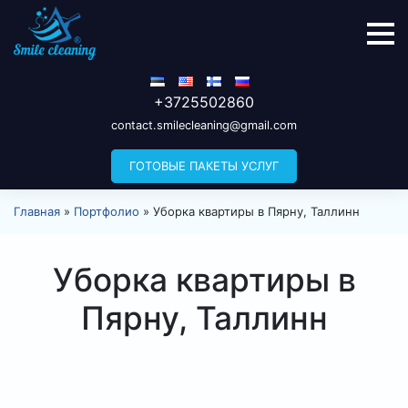
+3725502860
contact.smilecleaning@gmail.com
ГОТОВЫЕ ПАКЕТЫ УСЛУГ
Главная
»
Портфолио
»
Уборка квартиры в Пярну, Таллинн
Уборка квартиры в
Пярну, Таллинн