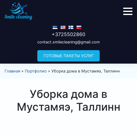
+3725502860
contact.smilecleaning@gmail.com
ГОТОВЫЕ ПАКЕТЫ УСЛУГ
Главная
»
Портфолио
»
Уборка дома в Мустамяэ, Таллинн
Уборка дома в
Мустамяэ, Таллинн