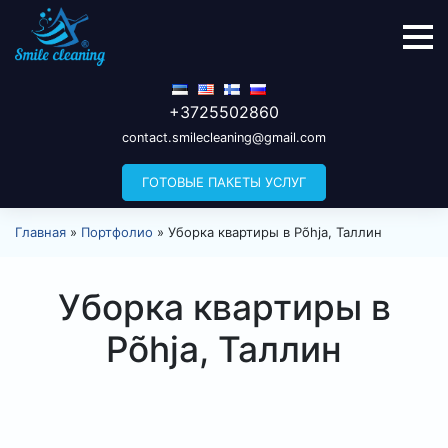
+3725502860
contact.smilecleaning@gmail.com
ГОТОВЫЕ ПАКЕТЫ УСЛУГ
Главная
»
Портфолио
»
Уборка квартиры в Põhja, Таллин
Уборка квартиры в
Põhja, Таллин