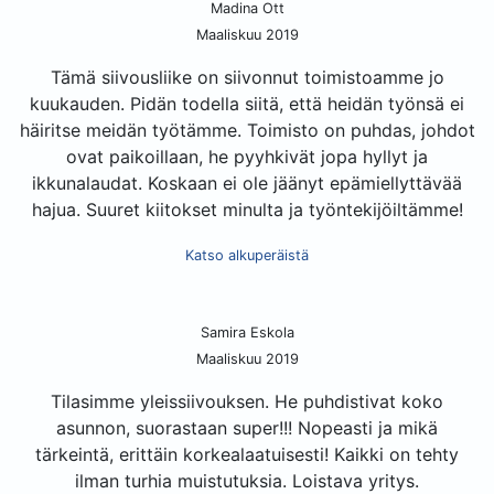
Madina Ott
Maaliskuu 2019
Tämä siivousliike on siivonnut toimistoamme jo
kuukauden. Pidän todella siitä, että heidän työnsä ei
häiritse meidän työtämme. Toimisto on puhdas, johdot
ovat paikoillaan, he pyyhkivät jopa hyllyt ja
ikkunalaudat. Koskaan ei ole jäänyt epämiellyttävää
hajua. Suuret kiitokset minulta ja työntekijöiltämme!
Katso alkuperäistä
Samira Eskola
Maaliskuu 2019
Tilasimme yleissiivouksen. He puhdistivat koko
asunnon, suorastaan super!!! Nopeasti ja mikä
tärkeintä, erittäin korkealaatuisesti! Kaikki on tehty
ilman turhia muistutuksia. Loistava yritys.