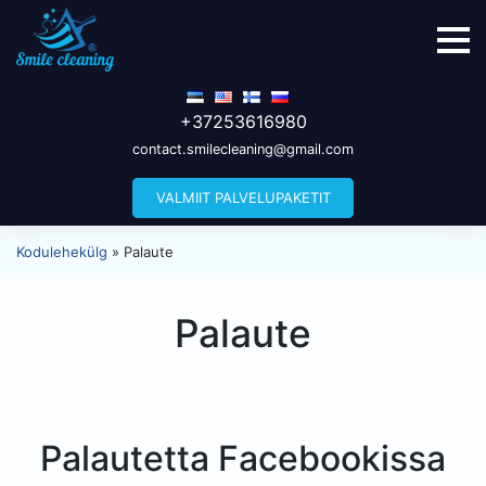
+37253616980
contact.smilecleaning@gmail.com
VALMIIT PALVELUPAKETIT
Kodulehekülg
»
Palaute
Palaute
Palautetta Facebookissa