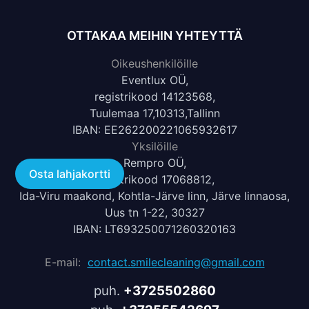
OTTAKAA MEIHIN YHTEYTTÄ
Oikeushenkilöille
Eventlux OÜ,
registrikood 14123568,
Tuulemaa 17,10313,Tallinn
IBAN: EE262200221065932617
Yksilöille
Rempro OÜ,
Osta lahjakortti
registrikood 17068812,
Ida-Viru maakond, Kohtla-Järve linn, Järve linnaosa,
Uus tn 1-22, 30327
IBAN: LT693250071260320163
E-mail:
contact.smilecleaning@gmail.com
puh.
+3725502860