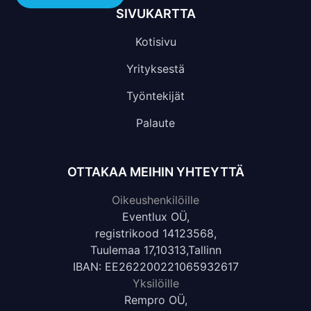
SIVUKARTTA
Kotisivu
Yrityksestä
Työntekijät
Palaute
OTTAKAA MEIHIN YHTEYTTÄ
Oikeushenkilöille
Eventlux OÜ,
registrikood 14123568,
Tuulemaa 17,10313,Tallinn
IBAN: EE262200221065932617
Yksilöille
Rempro OÜ,