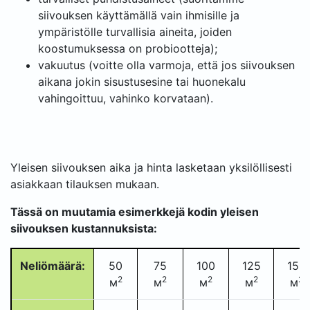
siivouksen käyttämällä vain ihmisille ja
ympäristölle turvallisia aineita, joiden
koostumuksessa on probiootteja);
vakuutus (voitte olla varmoja, että jos siivouksen
aikana jokin sisustusesine tai huonekalu
vahingoittuu, vahinko korvataan).
Yleisen siivouksen aika ja hinta lasketaan yksilöllisesti
asiakkaan tilauksen mukaan.
Tässä on muutamia esimerkkejä kodin yleisen
siivouksen kustannuksista:
Neliömäärä:
50
75
100
125
150
2
2
2
2
2
м
м
м
м
м