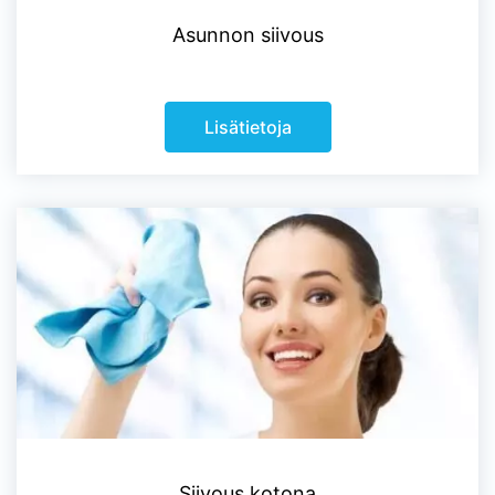
Asunnon siivous
Lisätietoja
Siivous kotona