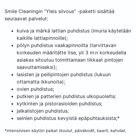
Smile Cleaningin ”Yleis siivous” -paketti sisältää
seuraavat palvelut:
kuiva ja märkä lattian puhdistus (imuria käytetään
kaikille lattiapinnoille);
pölyn puhdistus vaakapinnoilta (tarvittavan
korkeuden määritätte itse, yli 3 m:n korkeudella
asiakas sitoutuu toimittamaan tikkaat pintojen
saavuttamiseksi);
lasisten ja peilipintojen puhdistus (lukuun
ottamatta ikkunoita);
ovien puhdistus;
putkien ja patterien puhdistus ulkopuolelta;
kytkinten ja pistorasioiden puhdistus;
jalkalistojen puhdistus;
seinien puhdistus kevyistä epäpuhtauksista;*
*intensiivisen käytön paikat (koulut, päiväkodit, baarit, kahvilat,