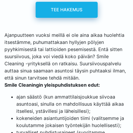
TEE HAKEMUS
Ajanpuutteen vuoksi meillä ei ole aina aikaa huolehtia
itsestämme, puhumattakaan hyllyjen pölyjen
pyyhkimisestä tai lattioiden pesemisestä. Entä sitten
suursiivous, joka voi viedä koko päivän? Smile
Cleaning -yrityksellä on ratkaisu. Suursiivouspalvelu
auttaa sinua saamaan asuntosi täysin puhtaaksi ilman,
että sinun tarvitsee tehdä mitään.
Smile Cleaningin yleispuhdistuksen edut:
ajan säästö (kun ammattilaisjoukkue siivoaa
asuntoasi, sinulla on mahdollisuus käyttää aikaa
itsellesi, ystävillesi ja läheisillesi);
kokeneiden asiantuntijoiden tiimi (valitsemme ja
koulutamme jokaisen työntekijän huolellisesti);
turvalliset puhdistusaineet (suoritamme