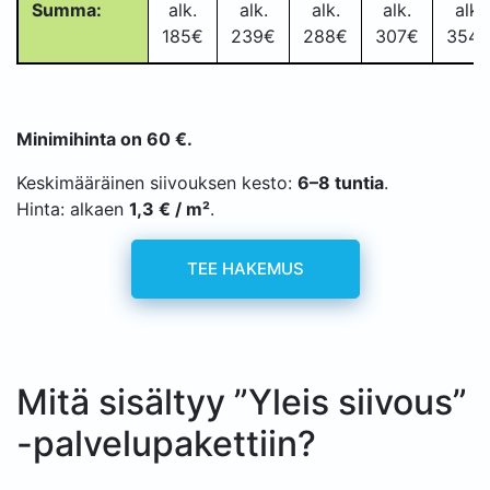
Summa:
alk.
alk.
alk.
alk.
alk.
185€
239€
288€
307€
354
Minimihinta on 60 €.
Keskimääräinen siivouksen kesto:
6–8 tuntia
.
Hinta: alkaen
1,3 € / m²
.
TEE HAKEMUS
Mitä sisältyy ”Yleis siivous”
-palvelupakettiin?