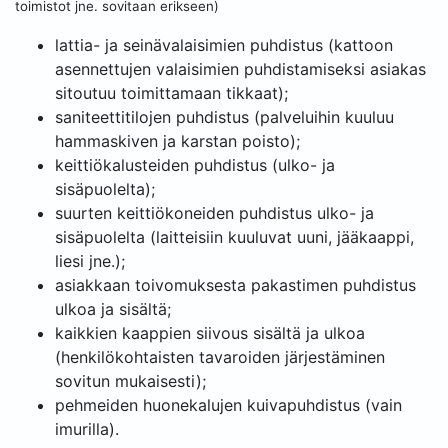
toimistot jne. sovitaan erikseen)
lattia- ja seinävalaisimien puhdistus (kattoon
asennettujen valaisimien puhdistamiseksi asiakas
sitoutuu toimittamaan tikkaat);
saniteettitilojen puhdistus (palveluihin kuuluu
hammaskiven ja karstan poisto);
keittiökalusteiden puhdistus (ulko- ja
sisäpuolelta);
suurten keittiökoneiden puhdistus ulko- ja
sisäpuolelta (laitteisiin kuuluvat uuni, jääkaappi,
liesi jne.);
asiakkaan toivomuksesta pakastimen puhdistus
ulkoa ja sisältä;
kaikkien kaappien siivous sisältä ja ulkoa
(henkilökohtaisten tavaroiden järjestäminen
sovitun mukaisesti);
pehmeiden huonekalujen kuivapuhdistus (vain
imurilla).