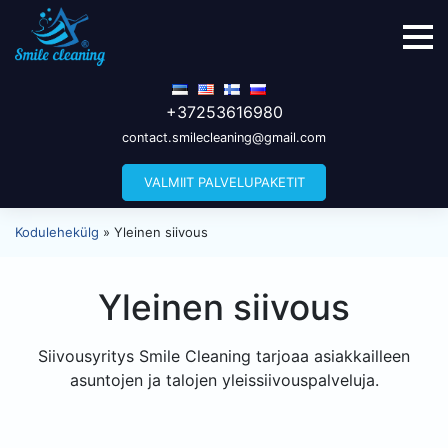
+37253616980
contact.smilecleaning@gmail.com
VALMIIT PALVELUPAKETIT
Kodulehekülg
»
Yleinen siivous
Yleinen siivous
Siivousyritys Smile Cleaning tarjoaa asiakkailleen
asuntojen ja talojen yleissiivouspalveluja.