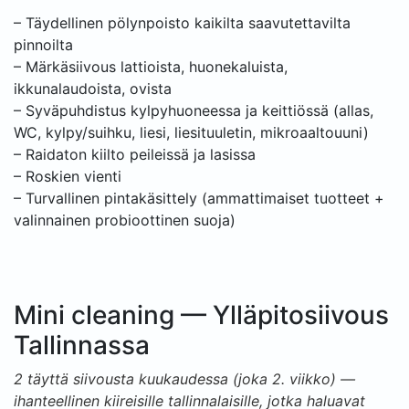
– Täydellinen pölynpoisto kaikilta saavutettavilta
pinnoilta
– Märkäsiivous lattioista, huonekaluista,
ikkunalaudoista, ovista
– Syväpuhdistus kylpyhuoneessa ja keittiössä (allas,
WC, kylpy/suihku, liesi, liesituuletin, mikroaaltouuni)
– Raidaton kiilto peileissä ja lasissa
– Roskien vienti
– Turvallinen pintakäsittely (ammattimaiset tuotteet +
valinnainen probioottinen suoja)
Mini cleaning — Ylläpitosiivous
Tallinnassa
2 täyttä siivousta kuukaudessa (joka 2. viikko) —
ihanteellinen kiireisille tallinnalaisille, jotka haluavat