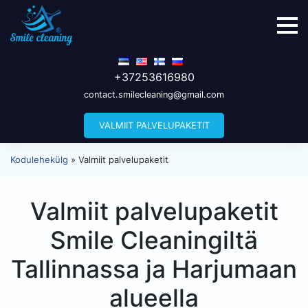
+37253616980
contact.smilecleaning@gmail.com
VALMIIT PALVELUPAKETIT
Kodulehekülg
»
Valmiit palvelupaketit
Valmiit palvelupaketit
Smile Cleaningiltä
Tallinnassa ja Harjumaan
alueella