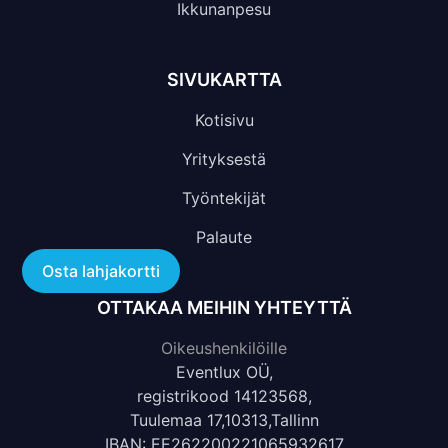
Ikkunanpesu
SIVUKARTTA
Kotisivu
Yrityksestä
Työntekijät
Palaute
Osta lahjakortti
OTTAKAA MEIHIN YHTEYTTÄ
Oikeushenkilöille
Eventlux OÜ,
registrikood 14123568,
Tuulemaa 17,10313,Tallinn
IBAN: EE262200221065932617