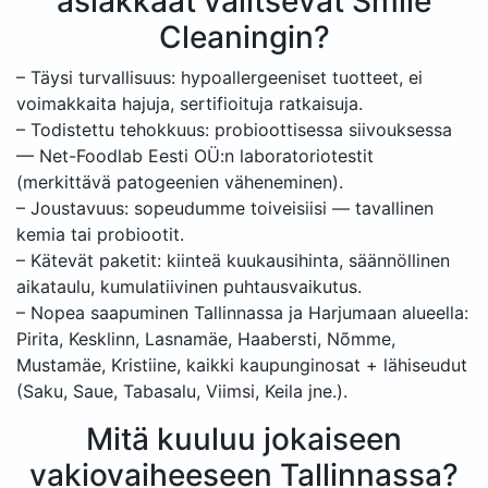
asiakkaat valitsevat Smile
Cleaningin?
– Täysi turvallisuus: hypoallergeeniset tuotteet, ei
voimakkaita hajuja, sertifioituja ratkaisuja.
– Todistettu tehokkuus: probioottisessa siivouksessa
— Net-Foodlab Eesti OÜ:n laboratoriotestit
(merkittävä patogeenien väheneminen).
– Joustavuus: sopeudumme toiveisiisi — tavallinen
kemia tai probiootit.
– Kätevät paketit: kiinteä kuukausihinta, säännöllinen
aikataulu, kumulatiivinen puhtausvaikutus.
– Nopea saapuminen Tallinnassa ja Harjumaan alueella:
Pirita, Kesklinn, Lasnamäe, Haabersti, Nõmme,
Mustamäe, Kristiine, kaikki kaupunginosat + lähiseudut
(Saku, Saue, Tabasalu, Viimsi, Keila jne.).
Mitä kuuluu jokaiseen
vakiovaiheeseen Tallinnassa?