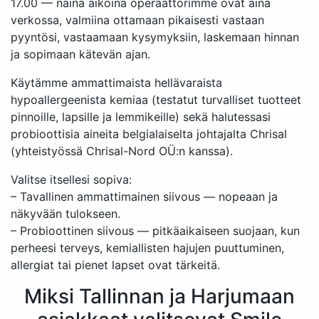
17.00 — näinä aikoina operaattorimme ovat aina
verkossa, valmiina ottamaan pikaisesti vastaan
pyyntösi, vastaamaan kysymyksiin, laskemaan hinnan
ja sopimaan kätevän ajan.
Käytämme ammattimaista hellävaraista
hypoallergeenista kemiaa (testatut turvalliset tuotteet
pinnoille, lapsille ja lemmikeille) sekä halutessasi
probioottisia aineita belgialaiselta johtajalta Chrisal
(yhteistyössä Chrisal-Nord OÜ:n kanssa).
Valitse itsellesi sopiva:
– Tavallinen ammattimainen siivous — nopeaan ja
näkyvään tulokseen.
– Probioottinen siivous — pitkäaikaiseen suojaan, kun
perheesi terveys, kemiallisten hajujen puuttuminen,
allergiat tai pienet lapset ovat tärkeitä.
Miksi Tallinnan ja Harjumaan