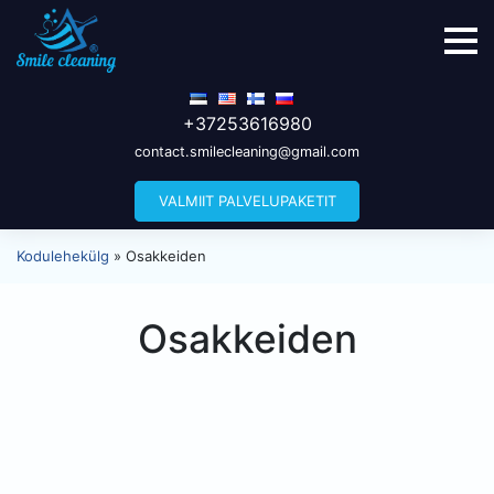
+37253616980
contact.smilecleaning@gmail.com
VALMIIT PALVELUPAKETIT
Kodulehekülg
»
Оsakkeiden
Оsakkeiden