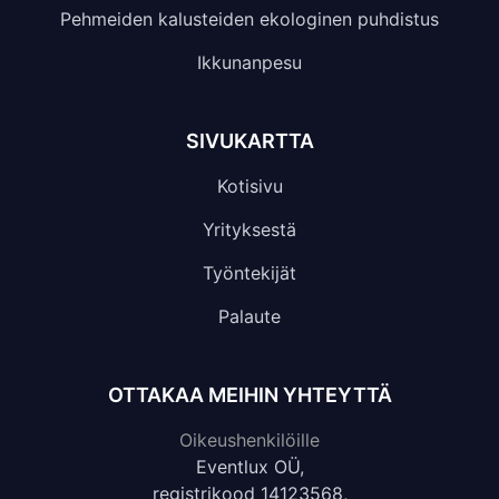
Pehmeiden kalusteiden ekologinen puhdistus
Ikkunanpesu
SIVUKARTTA
Kotisivu
Yrityksestä
Työntekijät
Palaute
OTTAKAA MEIHIN YHTEYTTÄ
Oikeushenkilöille
Eventlux OÜ,
registrikood 14123568,